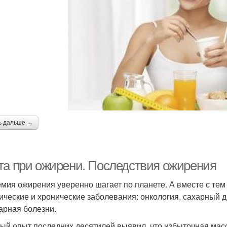
ь дальше →
та при ожирени. Последствия ожирения
мия ожирения уверенно шагает по планете. А вместе с тем
ические и хронические заболевания: онкология, сахарный д
арная болезни.
ый опыт последних десятилей выявил, что избыточная масс