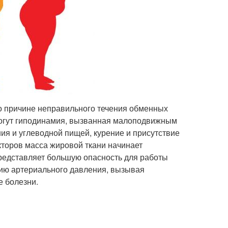
о причине неправильного течения обменных
огут гиподинамия, вызванная малоподвижным
я и углеводной пищей, курение и присутствие
кторов масса жировой ткани начинает
 представляет большую опасность для работы
нию артериального давления, вызывая
е болезни.