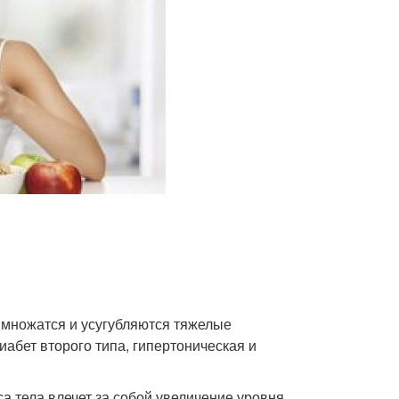
 множатся и усугубляются тяжелые
иабет второго типа, гипертоническая и
а тела влечет за собой увеличение уровня