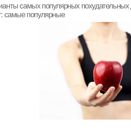
ианты самых популярных похудательных 
т: самые популярные
Пи
тания для похудения
Больные с ожирением
тания в стационаре
Лечебное питание
Питан