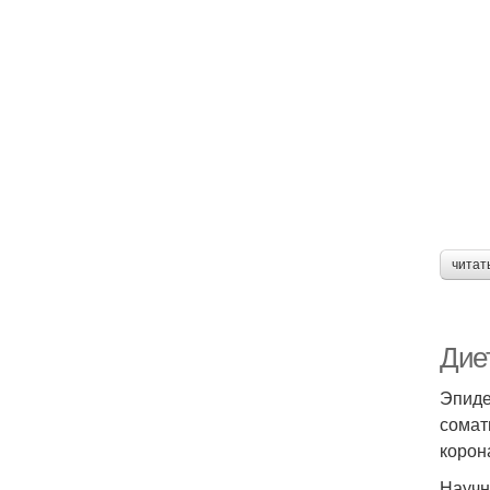
читат
Дие
Эпиде
сомат
корон
Научн