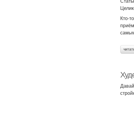
Стать
Целик
Кто-т
приём
самым
читат
Худ
Давай
строй