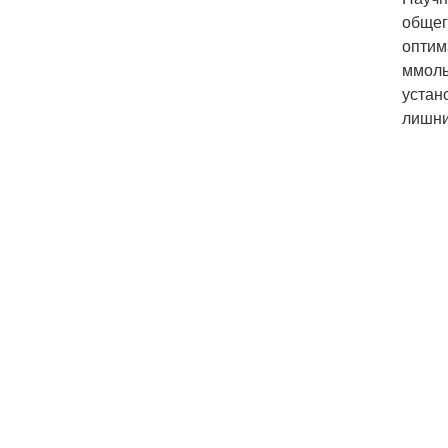
общег
оптим
ммоль
устан
лишни