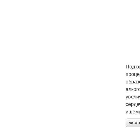
Под о
проце
образ
алког
увели
серде
ишеми
читат