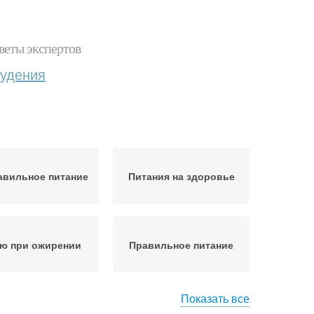
веты экспертов
худения
авильное питание
Питания на здоровье
ю при ожирении
Правильное питание
Показать все
Упражнения при
ины с ожирением