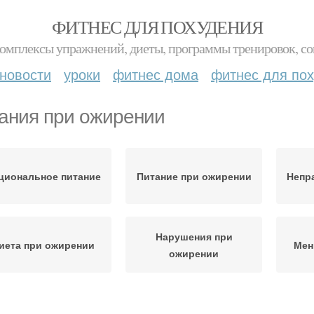
ФИТНЕС ДЛЯ ПОХУДЕНИЯ
комплексы упражнений, диеты, программы тренировок, со
новости
уроки
фитнес дома
фитнес для по
ания при ожирении
циональное питание
Питание при ожирении
Непр
Нарушения при
иета при ожирении
Мен
ожирении
Питание для детей
Терапии при ожирении
Женщ