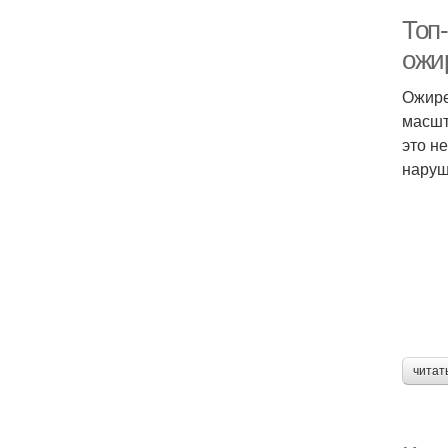
Топ
ожи
Ожире
масшт
это н
наруш
читат