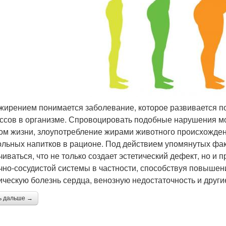
жирением понимается заболевание, которое развивается п
ссов в организме. Спровоцировать подобные нарушения м
ом жизни, злоупотребление жирами животного происхождени
ольных напитков в рационе. Под действием упомянутых фа
чиваться, что не только создает эстетический дефект, но и
чно-сосудистой системы в частности, способствуя повыше
ческую болезнь сердца, венозную недостаточность и други
ь дальше →