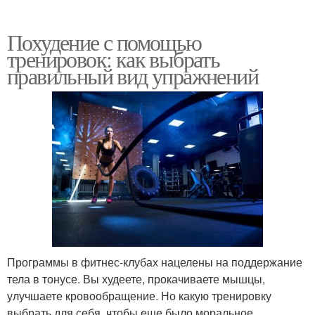
Похудение с помощью
Тренировки в
тренировок: как выбрать
Тренировки для сброса
тренажерном зале
правильный вид упражнений
Интенсивные
Короткие тренировки
тренировки
Тело при тренировках
Силовая тренировка
Программы в фитнес-клубах нацелены на поддержание
тела в тонусе. Вы худеете, прокачиваете мышцы,
Ежедневные
Тренировка в домашних
улучшаете кровообращение. Но какую тренировку
тренировки
условиях
выбрать для себя, чтобы еще было моральное