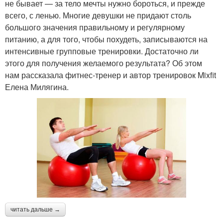
ускорения
не бывает — за тело мечты нужно бороться, и прежде
всего, с ленью. Многие девушки не придают столь
большого значения правильному и регулярному
питанию, а для того, чтобы похудеть, записываются на
Активности при
Организм кроме
интенсивные групповые тренировки. Достаточно ли
похудении
похудения
этого для получения желаемого результата? Об этом
нам рассказала фитнес-тренер и автор тренировок Mixfit
Елена Милягина.
Тренировки для
Разница между
девушек
тренировками
Интенсивная
Тренировка на
тренировка
жиросжигание
Тренировки для
Тренировка для
читать дальше →
сжигания
новичков