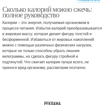
Сколько калорий можно сжечь:
Тренировки для
Результаты в
полное руководство
достижения
похудении
Калории – это энергия, получаемая организмом в
процессе питания. Избыток калорий преобразовывается
Индивидуальные
в жировую массу, которая делает фигуру толстой и
Похудение с помощью
тренировки
бесформенной. Избавиться от жировых накоплений
можно с помощью различных физических нагрузок,
которые не только способны убрать лишние
килограммы, но сделать фигуру стройной и
Упражнения для
Женская тренировка
подтянутой. Что сжигает калории лучше всего, не
похудения
принося вред организму, рассмотрим поэтапно.
Подготовка к
Питания для похудения
тренировке