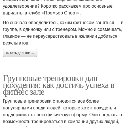
удовлетворение? Коротко расскажем про основные
варианты в клубе «Премьер Спорт».
Советы по тренировкам
Тренировки для мужчин
Но сначала определитесь, каким фитнесом заняться — в
группе, в одиночку или с тренером. Можно и совмещать,
главное — не переусердствовать в желании добиться
результатов.
Эффективные
Круговая тренировка
тренировки
читать дальше →
Групповые тренировки для
Тренировки на месяц
Условия для похудения
похудения: как достичь успеха в
фитнес зале
Групповые тренировки становятся все более
популярными среди людей, которые хотят похудеть и
Тренировка для
10-минутная тренировка
поддерживать свою физическую форму. Они предлагают
плоского живота
возможность тренироваться в компании других людей,