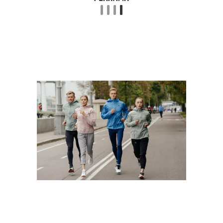
Тренировка для
Групповая тренировка
похудения
Фитнес для похудения
Путь к похудению
Упражнения для
Домашние тренировки
домашних тренировок
Тела перед
Разминка перед
тренировкой
тренировкой