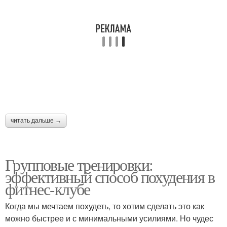
Тренировка в зале
Зал для похудения
План для похудения
Тренировки в зале
Ходьба для
Люди при тренировках
эффективного
читать дальше →
похудения
Групповые тренировки:
Эффект в похудении
Ходьба для похудения
эффективный способ похудения в
фитнес-клубе
Когда мы мечтаем похудеть, то хотим сделать это как
Тренировки без
можно быстрее и с минимальными усилиями. Но чудес
Способ для похудения