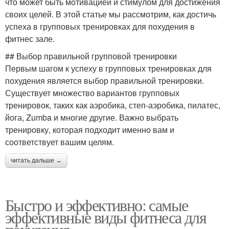
что может быть мотивацией и стимулом для достижения
своих целей. В этой статье мы рассмотрим, как достичь
успеха в групповых тренировках для похудения в
Диета для похудения
Силовые тренировки
фитнес зале.
## Выбор правильной групповой тренировки
Первым шагом к успеху в групповых тренировках для
похудения является выбор правильной тренировки.
Тренировки для людей
Тренировки до и
Существует множество вариантов групповых
тренировок, таких как аэробика, степ-аэробика, пилатес,
йога, Zumba и многие другие. Важно выбрать
тренировку, которая подходит именно вам и
Неправильные
Тренировки с железом
соответствует вашим целям.
тренировки
читать дальше →
Персональная
Тренировки в фитнесе
тренировка
Быстро и эффективно: самые
эффективные виды фитнеса для