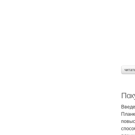
читат
Пох
Введ
Планк
повыс
спосо