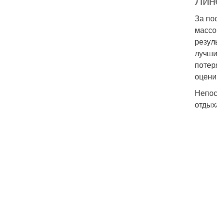
Лин
За по
массо
резул
лучши
потер
оцени
Непос
отдых