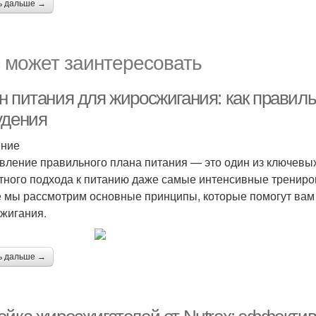
ь дальше →
 может заинтересовать
н питания для жиросжигания: как правил
удения
ение
вление правильного плана питания — это один из ключевых
тного подхода к питанию даже самые интенсивные тренировк
е мы рассмотрим основные принципы, которые помогут вам
жигания.
ь дальше →