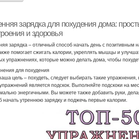
енняя зарядка для похудения дома: прос
троения и здоровья
няя зарядка – отличный способ начать день с позитивным н
акже помогает сжигать калории, укреплять мышцы и улучшат
ых упражнениях, которые можно делать дома, чтобы похудеть
нения для похудения
ваша цель – похудеть, следует выбирать такие упражнения,
 упражнений является подскок. Выполняйте подскоки на мес
мально энергичными. Вы можете также добавить руки, делая
б начать утреннюю зарядку и поджечь первые калории.