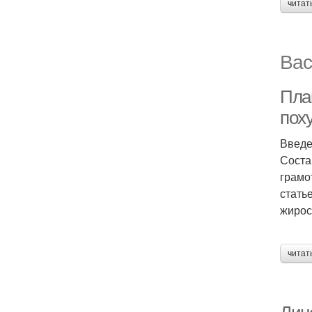
читат
Вас
Пла
пох
Введ
Соста
грамо
стать
жирос
читат