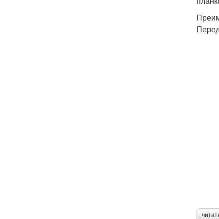
планк
Преим
Перед
читат