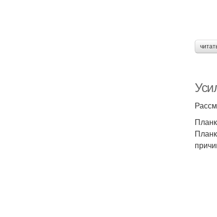
читат
Уси
Рассм
Планк
Планк
причи