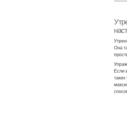
Утр
нас
Утрен
Она т
прост
Упраж
Если 
таких
макси
спосо