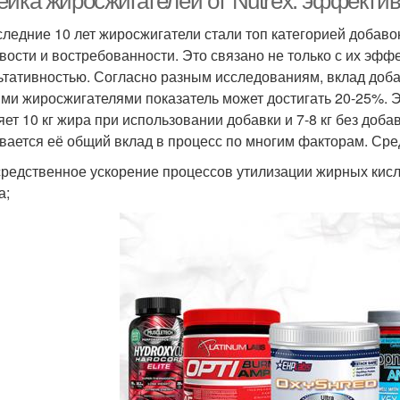
ейка жиросжигателей от Nutrex: эффекти
следние 10 лет жиросжигатели стали топ категорией добаво
вости и востребованности. Это связано не только с их эфф
ьтативностью. Согласно разным исследованиям, вклад добав
ми жиросжигателями показатель может достигать 20-25%. Эт
яет 10 кг жира при использовании добавки и 7-8 кг без доба
вается её общий вклад в процесс по многим факторам. Ср
редственное ускорение процессов утилизации жирных кислот
а;