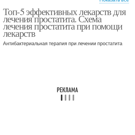
Секс при
Топ-5 эффективных лекарств для
Лекарства от
бактериальном
лечения простатита. Схема
простатита
простатите
лечения простатита при помощи
лекарств
Бактериальный
Антибактериальная терапия при лечении простатита
Простатит в израиле
простатит
Таблетки от простатита