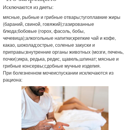
Исключаются из диеты:
мясные, рыбные и грибные отвары;тугоплавкие жиры
(бараний, свиной, говяжий);газированные
блюда;бобовые (горох, фасоль, бобы,
чечевица);алкогольные напитки;крепкие чай и кофе,
какао, шоколад;острые, соленые закуски и
приправы;внутренние органы животных (мозги, печень,
почки);икра, редька, редис, щавель,шпинат; мясные и
грибные консервы;сдобные мучные изделия.
При болезненном мочеиспускании исключаются из
рациона: