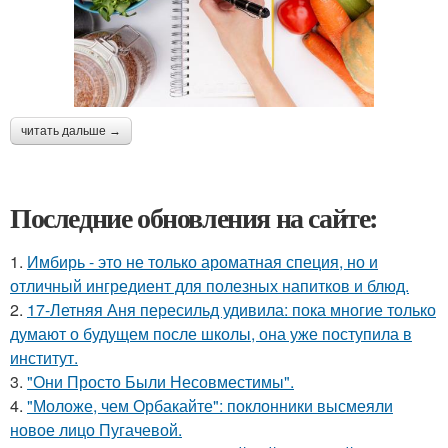
читать дальше →
Последние обновления на сайте:
1.
Имбирь - это не только ароматная специя, но и
отличный ингредиент для полезных напитков и блюд.
2.
17-Летняя Аня пересильд удивила: пока многие только
думают о будущем после школы, она уже поступила в
институт.
3.
"Они Просто Были Несовместимы".
4.
"Моложе, чем Орбакайте": поклонники высмеяли
новое лицо Пугачевой.