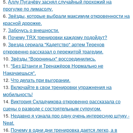
5.
Аллу Пугачёву заснял случайный прохожий на
прогулке по лимасолу.
6.
Звёзды, которые выбрали максимум откровенности на
красной дорожке.
7.
Забочусь о внешности.
8.
Почему TRX тренировки каждому подойдут?
9.
Звезда сериала "Кадетство" артем Терехов
откровенно рассказал о пережитой трагедии.
10.
Звёзды "Ворониных" воссоединились.
11.
"Без Штанги и Тренажёров Нормально не
Накачаешься".
12.
Что делать при выгорании.
13.
Включайте в свои тренировки упражнения на
мобильность!
14.
Виктория Складчикова откровенно рассказала со
сцены о разводе с состоятельным супругом.
15.
Недавно я узнала про одну очень интересную штуку -
Neat.
16.
Почему в одни дни тренировка дается легко, а в