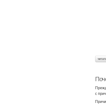
читат
Поч
Прежд
с при
Причи