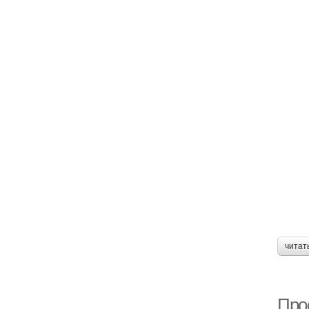
читат
Про