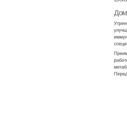
Дом
Утрен
улучш
иммун
специ
Преим
работ
метаб
Перед