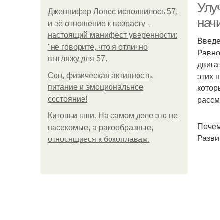
Улу
Дженнифер Лопес исполнилось 57,
нач
и её отношение к возрасту -
настоящий манифест уверенности:
Введ
"не говорите, что я отлично
Равно
выгляжу для 57.
двига
этих 
Сон, физическая активность,
котор
питание и эмоциональное
рассм
состояние!
Китовьи вши. На самом деле это не
Почем
насекомые, а ракообразные,
Разви
относящиеся к бокоплавам.