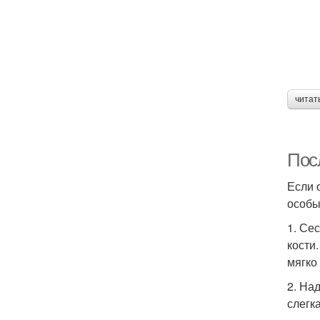
читат
Пос
Если 
особы
1. Се
кости
мягко
2. На
слегк