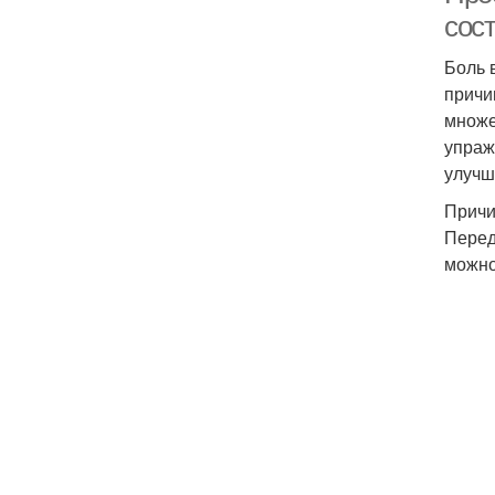
сос
Боль 
причи
множе
упраж
улучш
Причи
Перед
можно