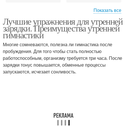
Показать все
Лучшие упражнения для утренней
Упражнения для
Физические упражнения
зарядки. Преимущества утренней
разминки
гимнастики
Многие сомневаются, полезна ли гимнастика после
пробуждения. Для того чтобы стать полностью
Утренний зарядка
Утренняя зарядка
работоспособным, организму требуется три часа. После
зарядки тонус повышается, обменные процессы
запускаются, исчезает сонливость.
Простые упражнения