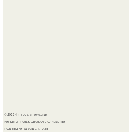
Я искала название тому, что делаю.
Одноклассники решили жестоко разыграть парня - и всё
пошло не по плану.
© 2026 Фитнес для похудения
Контакты
Пользовательское соглашение
Политика конфидециальности