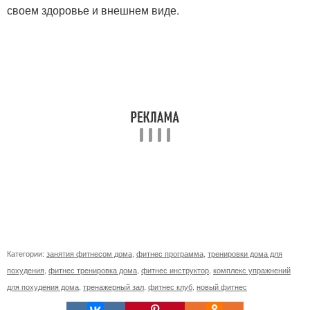
своем здоровье и внешнем виде.
Категории:
занятия фитнесом дома
,
фитнес программа
,
тренировки дома для
похудения
,
фитнес тренировка дома
,
фитнес инструктор
,
комплекс упражнений
для похудения дома
,
тренажерный зал
,
фитнес клуб
,
новый фитнес