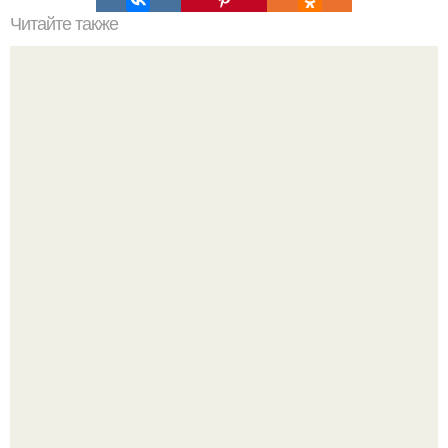
Читайте также
Хорошая новость! Мы запускаем вторую волну набора в
группу Body Shape к Анне Прилипко.
Мой предыдущий пост неожиданно "Залетел" в соседней