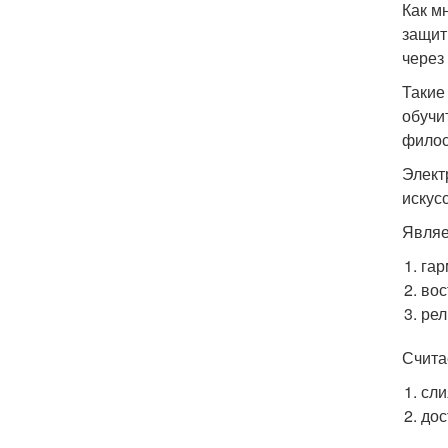
Как м
защит
через
Такие
обучи
филос
Элект
искус
Являе
гар
вос
рел
Считае
сли
дос