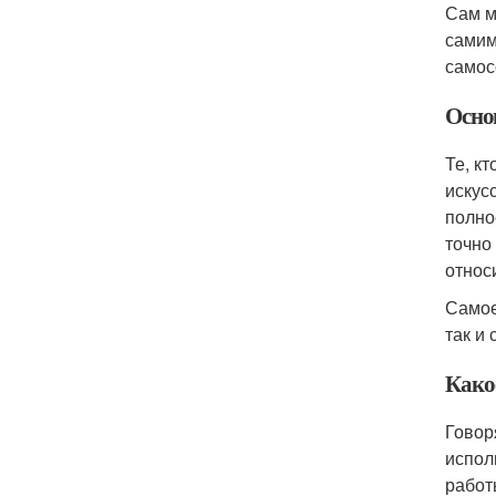
Сам м
самим
самос
Осно
Те, к
искус
полно
точно
относ
Самое
так и 
Како
Говор
испол
работ