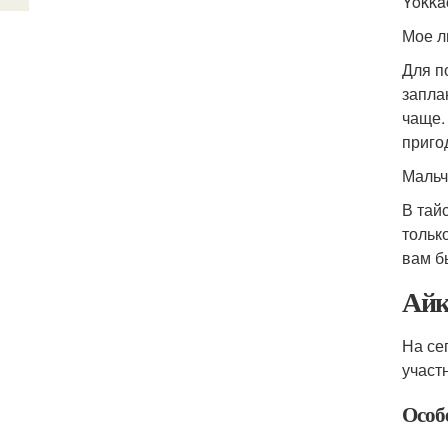
Yokka
Мое л
Для п
запла
чаще.
приго
Мальч
В тай
тольк
вам б
Айк
На се
участ
Особ