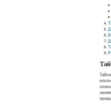
Т
Д
В
Д
Т
Р
Тай
Тайск
вполн
позво
заним
прокр