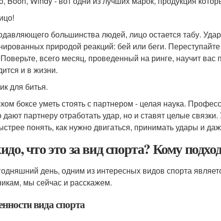
o, Boon, Windy - вот одни из лучших марок, продукция котор
ицо!
одавляющего большинства людей, лицо остается табу. Удар 
нированных природой реакций: бей или беги. Переступайте 
 Поверьте, всего месяц, проведенный на ринге, научит вас
дится и в жизни.
ик для битья.
ском боксе уметь стоять с партнером - целая наука. Профес
о дают партнеру отработать удар, но и ставят целые связки
ыстрее понять, как нужно двигаться, принимать удары и да
идо, что это за вид спорта? Кому подхо
годняшний день, одним из интересных видов спорта является
никам, мы сейчас и расскажем.
енности вида спорта