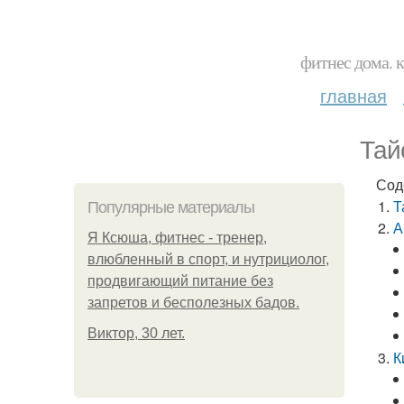
фитнес дома. 
главная
Тай
Сод
Т
Популярные материалы
А
Я Ксюша, фитнес - тренер,
влюбленный в спорт, и нутрициолог,
продвигающий питание без
запретов и бесполезных бадов.
Виктор, 30 лет.
К