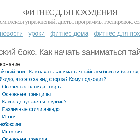
ФИТНЕС ДЛЯ ПОХУДЕНИЯ
комплексы упражнений, диеты, программы тренировок, со
новости
уроки
фитнес дома
фитнес для по
ский бокс. Как начать заниматься та
ержание
айский бокс. Как начать заниматься тайским боксом без под
йкидо, что это за вид спорта? Кому подходит?
Особенности вида спорта
Основные принципы
Какое допускается оружие?
Различные стили айкидо
Итоги
икбоксинг
История
Основные правила