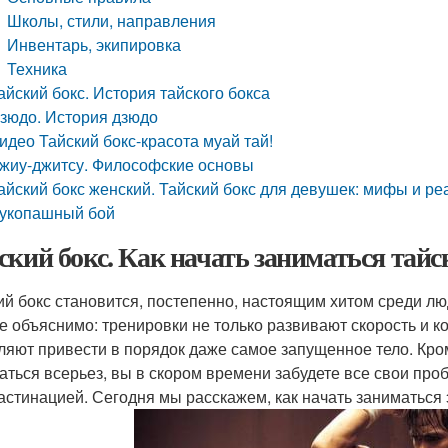
Школы, стили, направления
Инвентарь, экипировка
Техника
айский бокс. История тайского бокса
зюдо. История дзюдо
идео Тайский бокс-красота муай тай!
жиу-джитсу. Философские основы
айский бокс женский. Тайский бокс для девушек: мифы и ре
укопашный бой
ский бокс. Как начать заниматься тайс
ий бокс становится, постепенно, настоящим хитом среди лю
е объяснимо: тренировки не только развивают скорость и к
ляют привести в порядок даже самое запущенное тело. Кроме
аться всерьез, вы в скором времени забудете все свои про
астинацией. Сегодня мы расскажем, как начать заниматься