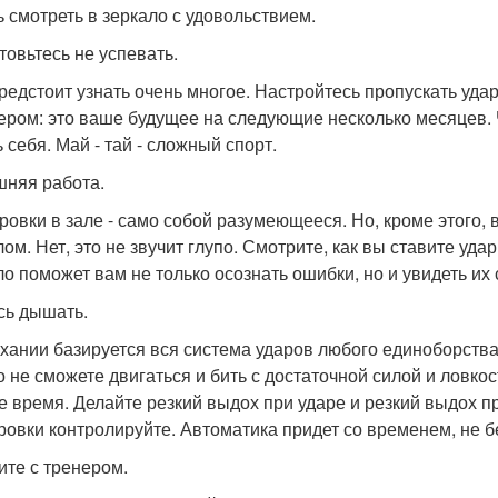
ь смотреть в зеркало с удовольствием.
товьтесь не успевать.
редстоит узнать очень многое. Настройтесь пропускать уда
ером: это ваше будущее на следующие несколько месяцев. Ч
 себя. Май - тай - сложный спорт.
няя работа.
ровки в зале - само собой разумеющееся. Но, кроме этого,
лом. Нет, это не звучит глупо. Смотрите, как вы ставите уд
ло поможет вам не только осознать ошибки, но и увидеть их
сь дышать.
хании базируется вся система ударов любого единоборства.
о не сможете двигаться и бить с достаточной силой и ловко
е время. Делайте резкий выдох при ударе и резкий выдох 
ровки контролируйте. Автоматика придет со временем, не б
ите с тренером.