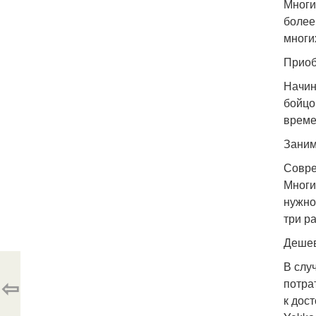
Многи
более
многи
Приоб
Начин
бойцов
време
Заним
Совре
Многи
нужно
три р
Дешев
В слу
⇦
потра
к дос