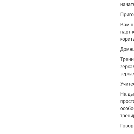
начат
Приго
Вам п
партн
корить
Домаш
Трени
зерка
зерка
Учите
На ды
прост
особо
трени
Говор