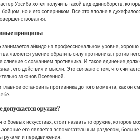
астер Уэсиба хотел получить такой вид единоборств, котор
 бойцом, но и его соперником. Все это вполне в духефило
овершенствования.
вные принципы
то занимается айкидо на профессиональном уровне, хорошо 
ства является умение обратить силу противника против нег
е слияние с сознанием противника. И такое единение должн
 зная, его действия и мысли. Это связано с тем, что счита
ительно законов Вселенной.
 главное остановить противника до того момента, как он см
себе.
е допускается оружие?
я о боевых искусствах, стоит назвать то оружие, которое мо
ьзование его является вспомогательным разделом, больше 
ы руками и передвижения.