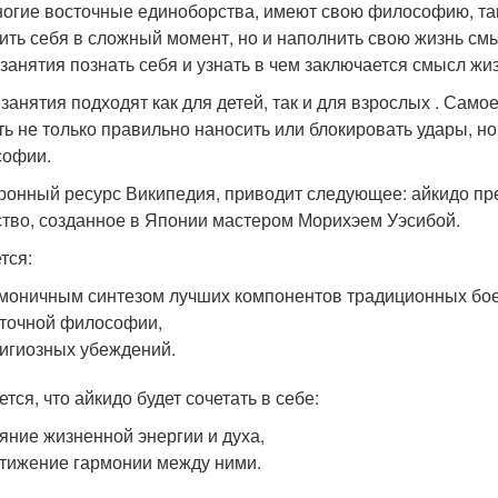
ногие восточные единоборства, имеют свою философию, так
ить себя в сложный момент, но и наполнить свою жизнь см
 занятия познать себя и узнать в чем заключается смысл жи
 занятия подходят как для детей, так и для взрослых . Само
ть не только правильно наносить или блокировать удары, но
офии.
ронный ресурс Википедия, приводит следующее: айкидо пр
ство, созданное в Японии мастером Морихэем Уэсибой.
тся:
моничным синтезом лучших компонентов традиционных бое
точной философии,
игиозных убеждений.
тся, что айкидо будет сочетать в себе:
яние жизненной энергии и духа,
тижение гармонии между ними.