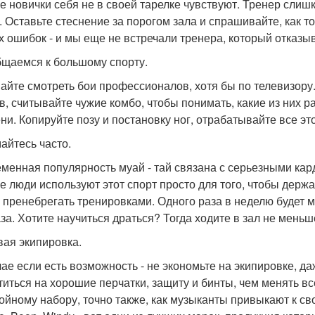
е новички себя не в своей тарелке чувствуют. Тренер слишко
. Оставьте стеснение за порогом зала и спрашивайте, как то
х ошибок - и мы еще не встречали тренера, который отказы
щаемся к большому спорту.
айте смотреть бои профессионалов, хотя бы по телевизору
, считывайте чужие комбо, чтобы понимать, какие из них раб
ни. Копируйте позу и постановку ног, отрабатывайте все это
айтесь часто.
менная популярность муай - тай связана с серьезными кард
е люди используют этот спорт просто для того, чтобы держат
 пренебрегать тренировками. Одного раза в неделю будет
аза. Хотите научиться драться? Тогда ходите в зал не меньш
ая экипировка.
чае если есть возможность - не экономьте на экипировке, д
титься на хорошие перчатки, защиту и бинты, чем менять вс
тойному набору, точно также, как музыканты привыкают к сво