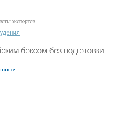
веты экспертов
худения
йским боксом без подготовки.
готовки.