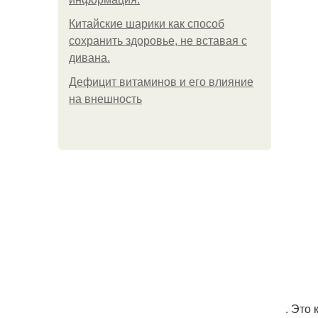
Китайские шарики как способ
сохранить здоровье, не вставая с
дивана.
Дефицит витаминов и его влияние
на внешность
. Это