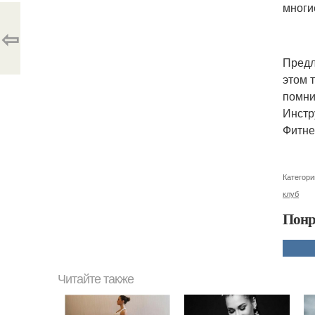
многи
⇦
Предл
этом 
помни
Инстр
Фитне
Категори
клуб
Понр
Читайте также