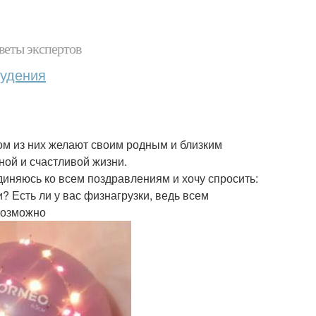
веты экспертов
худения
ом из них желают своим родным и близким
ной и счастливой жизни.
диняюсь ко всем поздравлениям и хочу спросить:
? Есть ли у вас физнагрузки, ведь всем
возможно