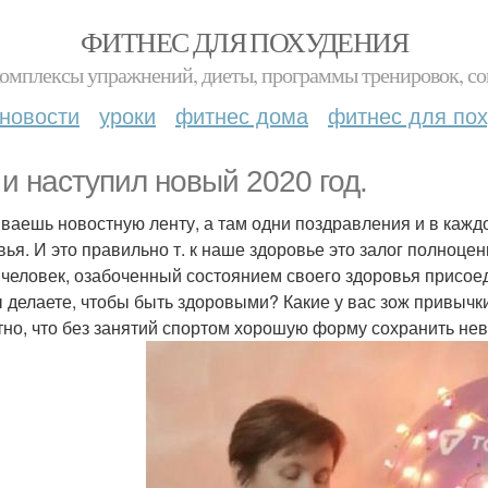
ФИТНЕС ДЛЯ ПОХУДЕНИЯ
комплексы упражнений, диеты, программы тренировок, со
новости
уроки
фитнес дома
фитнес для по
 и наступил новый 2020 год.
ваешь новостную ленту, а там одни поздравления и в кажд
вья. И это правильно т. к наше здоровье это залог полноцен
к человек, озабоченный состоянием своего здоровья присое
ы делаете, чтобы быть здоровыми? Какие у вас зож привычки
тно, что без занятий спортом хорошую форму сохранить не