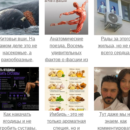
Китовьи вши. На
Анатомические
Рады за этог
амом деле это не
поезда. Восемь
жильца, но не 
насекомые, а
удивительных
всего сердца
ракообразные,
фактов о фасции из
относящиеся к
книги Томаса
бокоплавам.
майерса
"Анатомические
Поезда".
Как накачать
Имбирь - это не
Тут даже мы 
ягодицы и не
только ароматная
знаем, как
гробить суставы.
специя, но и
комментироват