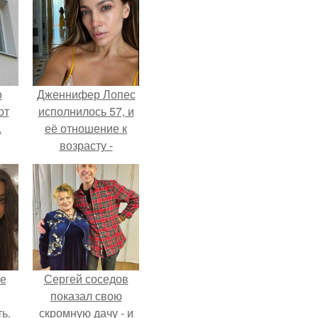
о
Дженнифер Лопес
от
исполнилось 57, и
.
её отношение к
возрасту -
настоящий
манифест
уверенности: "не
говорите, что я
отлично выгляжу
для 57.
не
Сергей соседов
показал свою
ь.
скромную дачу - и