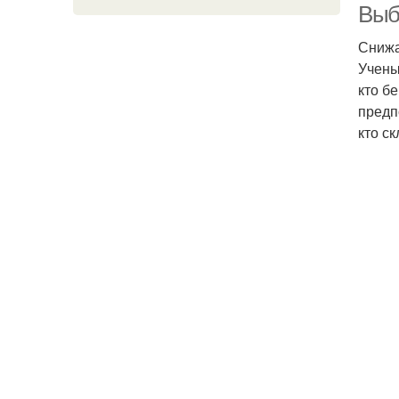
Выб
Снижа
Учены
кто б
предп
кто с