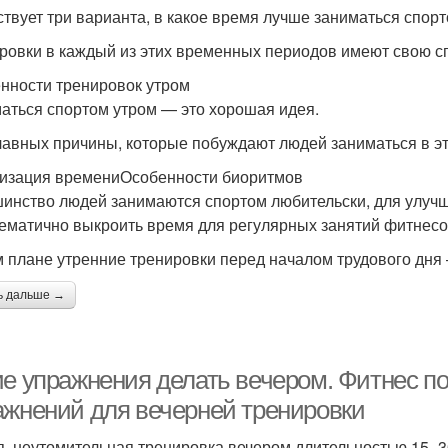
твует три варианта, в какое время лучше заниматься спорто
ровки в каждый из этих временных периодов имеют свою с
нности тренировок утром
аться спортом утром — это хорошая идея.
лавных причины, которые побуждают людей заниматься в эт
изация времениОсобенности биоритмов
инство людей занимаются спортом любительски, для улучш
ематично выкроить время для регулярных занятий фитнесо
м плане утренние тренировки перед началом трудового дня
ь дальше →
ие упражнения делать вечером. Фитнес по
ажнений для вечерней тренировки
я, неутомительная тренировка вечером длительностью 15–30