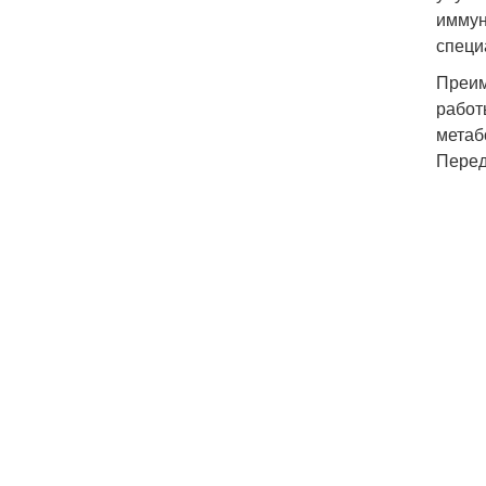
иммун
специ
Преим
работ
метаб
Перед