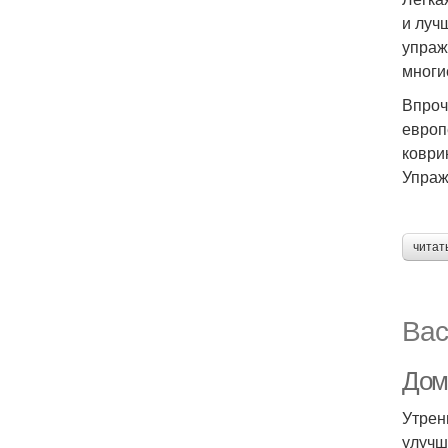
и луч
упраж
многие
Впроч
европ
коври
Упраж
читат
Вас
Дом
Утрен
улучш