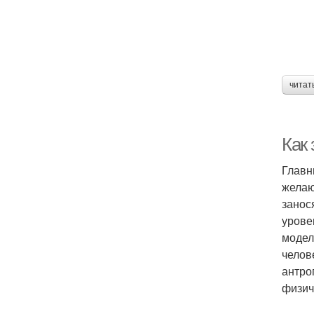
читат
Как
Главн
желаю
занос
урове
модел
челов
антро
физич