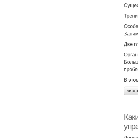
Сущес
Трени
Особе
Заним
Две г
Орган
Больш
пробл
В это
читат
Как
упр
Легка