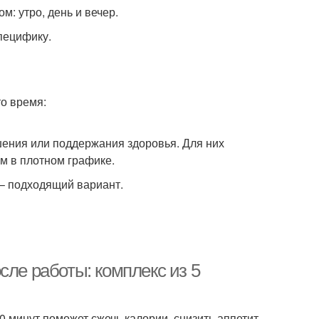
м: утро, день и вечер.
пецифику.
о время:
ения или поддержания здоровья. Для них
м в плотном графике.
 – подходящий вариант.
сле работы: комплекс из 5
 минут поможет сжечь калории, снизить аппетит