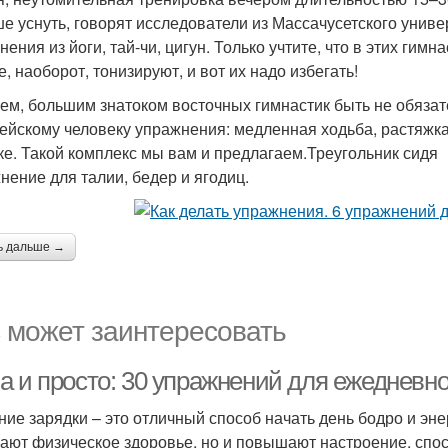
ше уснуть, говорят исследователи из Массачусетского уни
нения из йоги, тай-чи, цигун. Только учтите, что в этих гим
, наоборот, тонизируют, и вот их надо избегать!
ем, большим знатоком восточных гимнастик быть не обяза
ейскому человеку упражнения: медленная ходьба, растяжка
ке. Такой комплекс мы вам и предлагаем.Треугольник сидя
нение для талии, бедер и ягодиц.
ь дальше →
 может заинтересовать
а и просто: 30 упражнений для ежедневно
ние зарядки – это отличный способ начать день бодро и эн
ают физическое здоровье, но и повышают настроение, спо