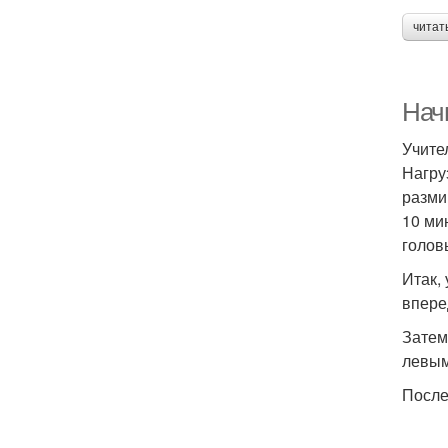
читат
Нач
Учите
Нагру
разми
10 ми
голов
Итак,
впере
Затем
левым
После