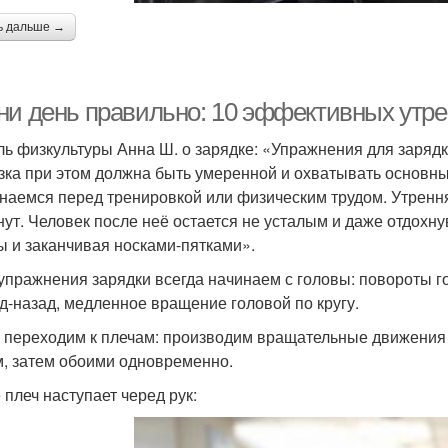
ь дальше →
ни день правильно: 10 эффективных утр
ль физкультуры Анна Ш. о зарядке: «Упражнения для зарядк
зка при этом должна быть умеренной и охватывать основн
наемся перед тренировкой или физическим трудом. Утрення
нут. Человек после неё остается не усталым и даже отдох
ы и заканчивая носками-пятками».
 упражнения зарядки всегда начинаем с головы: повороты 
д-назад, медленное вращение головой по кругу.
 переходим к плечам: производим вращательные движения
, затем обоими одновременно.
 плеч наступает черед рук: