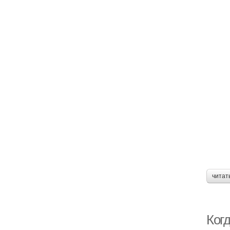
читат
Ког