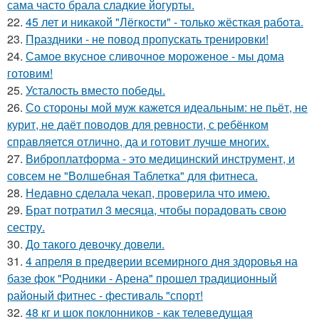
сама часто брала сладкие йогурты.
22.
45 лет и никакой "Лёгкости" - только жёсткая работа.
23.
Праздники - не повод пропускать тренировки!
24.
Самое вкусное сливочное мороженое - мы дома
готовим!
25.
Усталость вместо победы.
26.
Со стороны мой муж кажется идеальным: не пьёт, не
курит, не даёт поводов для ревности, с ребёнком
справляется отлично, да и готовит лучше многих.
27.
Виброплатформа - это медицинский инструмент, и
совсем не "Волшебная Таблетка" для фитнеса.
28.
Недавно сделала чекап, проверила что имею.
29.
Брат потратил 3 месяца, чтобы порадовать свою
сестру.
30.
До такого девочку довели.
31.
4 апреля в предверии всемирного дня здоровья на
базе фок "Родники - Арена" прошел традиционный
районый фитнес - фестиваль "спорт!
32.
48 кг и шок поклонников - как телеведущая