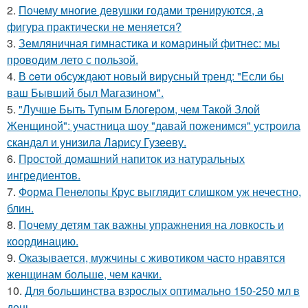
2.
Почему многие девушки годами тренируются, а
фигура практически не меняется?
3.
Земляничная гимнастика и комариный фитнес: мы
проводим лето с пользой.
4.
В ceти обсуждают новый вирусный тренд: "Если бы
ваш Бывший был Магазином".
5.
"Лучше Быть Тупым Блогером, чем Такой Злой
Женщиной": участница шоу "давай поженимся" устроила
скандал и унизила Ларису Гузееву.
6.
Простой домашний напиток из натуральных
ингредиентов.
7.
Форма Пенелопы Крус выглядит слишком уж нечестно,
блин.
8.
Почему детям так важны упражнения на ловкость и
координацию.
9.
Оказывается, мужчины с животиком часто нравятся
женщинам больше, чем качки.
10.
Для большинства взрослых оптимально 150-250 мл в
день.