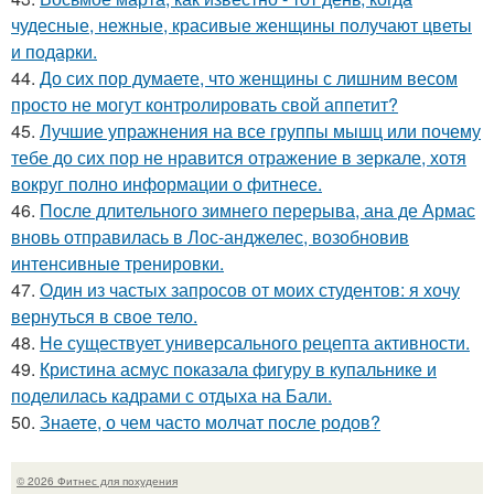
чудесные, нежные, красивые женщины получают цветы
и подарки.
44.
До сих пор думаете, что женщины с лишним весом
просто не могут контролировать свой аппетит?
45.
Лучшие упражнения на все группы мышц или почему
тебе до сих пор не нравится отражение в зеркале, хотя
вокруг полно информации о фитнесе.
46.
После длительного зимнего перерыва, ана де Армас
вновь отправилась в Лос-анджелес, возобновив
интенсивные тренировки.
47.
Один из частых запросов от моих студентов: я хочу
вернуться в свое тело.
48.
Не существует универсального рецепта активности.
49.
Кристина асмус показала фигуру в купальнике и
поделилась кадрами с отдыха на Бали.
50.
Знаете, о чем часто молчат после родов?
© 2026 Фитнес для похудения