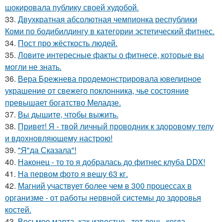
шокировала публику своей худобой.
33.
Двухкратная абсолютная чемпионка республики
Коми по бодибилдингу в категории эстетический фитнес.
34.
Пост про жёсткость людей.
35.
Ловите интересные факты о фитнесе, которые вы
могли не знать.
36.
Вера Брежнева продемонстрировала ювелирное
украшение от свежего поклонника, чье состояние
превышает богатство Меладзе.
37.
Вы дышите, чтобы выжить.
38.
Привет! Я - твой личный проводник к здоровому телу
и вдохновляющему настрою!
39.
"Я"да Сказала"!
40.
Наконец - то то я добралась до фитнес клуба DDX!
41.
На первом фото я вешу 63 кг.
42.
Магний участвует более чем в 300 процессах в
организме - от работы нервной системы до здоровья
костей.
43.
Восьмое марта, как известно - тот день, когда