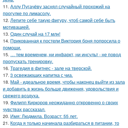
11.
Аллу Пугачёву заснял случайный прохожий на
прогулке по лимасолу.
12.
Лепите себе такую фигуру, чтоб самой себе быть
мотивацией.
13.
Один случай на 17 млн!
14.
Прикованная к постели Виктория боня попросила о
помощи.
15.
… тем временем, ни инфаркт, ни инсульт - не повод
пропускать тренировку.
16.
Трагедия в фитнес - зале на тверской.
17.
3 освежающих напитка с чиа.
18.
Май - идеальное время, чтобы наконец выйти из зала
и добавить в жизнь больше движения, удовольствия и
свежего воздуха.
19.
Филипп Киркоров неожиданно откровенно о своих
чувствах рассказал.
20.
Имя: Людмила. Возраст: 55 лет.
21.
Когда я только начинала разбираться в питании, то