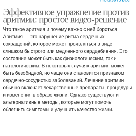
Эффективное упражнение против
Упражнения для
Упражнения от аритмии
аритмии: простое видео-решение
лечения
Что такое аритмия и почему важно с ней бороться
Аритмия — это нарушение ритма сердечных
Упражнение для
сокращений, которое может проявляться в виде
Упражнение для мужчин
достижения
слишком быстрого или медленного сердцебиения. Это
состояние может быть как физиологическим, так и
патологическим. В некоторых случаях аритмия может
быть безобидной, но чаще она становится признаком
Упражнение для
Упражнение из йоги
сердечно-сосудистых заболеваний. Лечение аритмии
стройной фигуры
обычно включает лекарственные препараты, процедуры
и изменения в образе жизни. Однако существуют и
альтернативные методы, которые могут помочь
Упражнения при
Упражнения при
облегчить симптомы и улучшить качество жизни.
аденоме
простатите