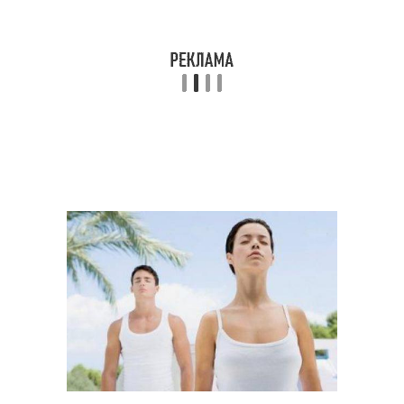
Упражнения от
Эффективные методы
простатита
Упражнение при
Физические упражнения
простатите
Упражнение от
фитнес упражнения
простатита
Упражнение для
гибкости