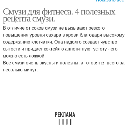
Смузи для фитнеса. 4 полезных
Коктейли для
Полезные коктейли
рецепта смузи.
похудения
В отличие от соков смузи не вызывают резкого
повышения уровня сахара в крови благодаря высокому
содержанию клетчатки. Она надолго создает чувство
Готовые коктейли
Домашние коктейли
сытости и придает коктейлю аппетитную густоту - его
можно есть ложкой.
Все смузи очень вкусны и полезны, а готовятся всего за
несолько минут.
Протеиновый коктейль
Зеленый коктейль
Молочный коктейль
Кефирный коктейль