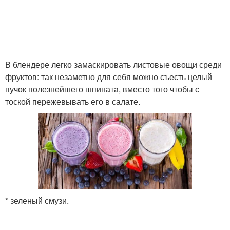
Спортивные коктейли
Белковые коктейли
Коктейль на овсяных
В блендере легко замаскировать листовые овощи среди
Протеиновые коктейли
хлопьях
фруктов: так незаметно для себя можно съесть целый
пучок полезнейшего шпината, вместо того чтобы с
тоской пережевывать его в салате.
* зеленый смузи.