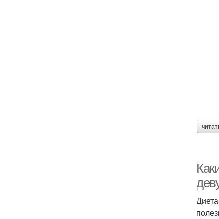
читат
Как
дев
Диета
полез