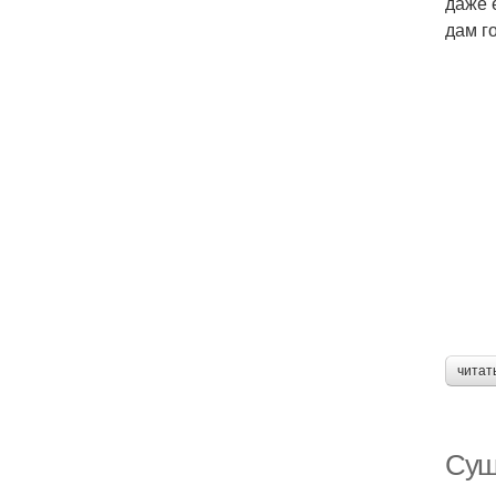
даже 
дам го
читат
Суш