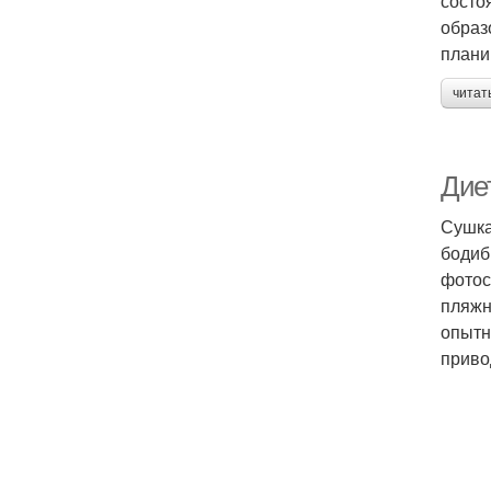
состо
образ
плани
читат
Диет
Сушка
бодиб
фотос
пляжн
опытн
приво