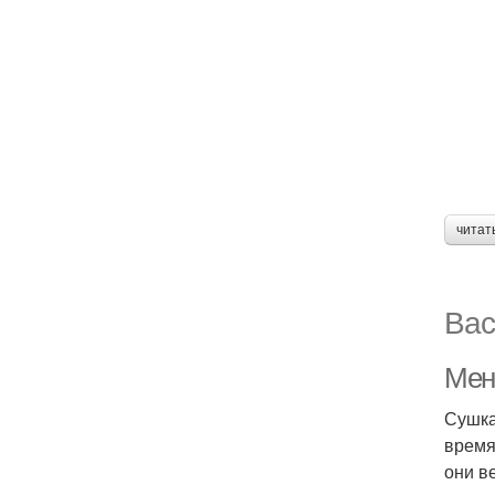
читат
Вас
Мен
Сушка
время
они в