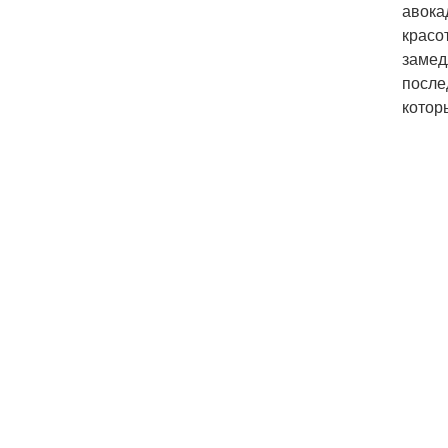
авока
красо
замед
после
котор