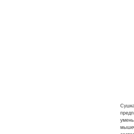
Сушка
предп
умень
мышеч