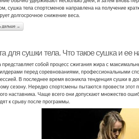
яние обычно удерживают несколько дней, и затем вновь пе
ом, сушка тела спортсменов направлена на получение кратк
рует долгосрочное снижение веса.
ь дальше →
а для сушки тела. Что такое сушка и ее 
 представляет собой процесс сжигания жира с максимальн
илдерами перед соревнованиями, профессиональными спо
ессией. В последнее время возникла тенденция сушки в дом
ому сезону. Нередко спортсмены пытаются провести этот п
ого наставника. Чаще всего они допускают множество ошиб
дят к срыву после программы.