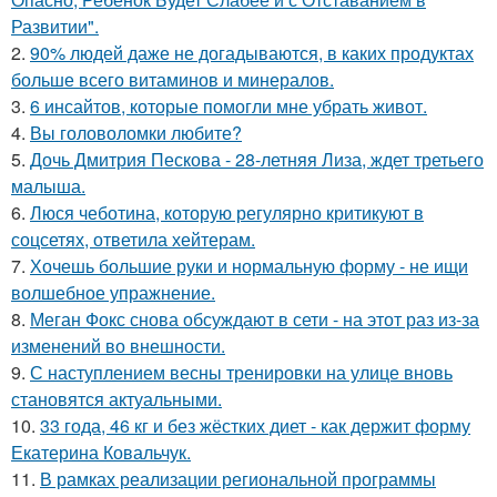
Развитии".
2.
90% людей даже не догадываются, в каких продуктах
больше всего витаминов и минералов.
3.
6 инсайтов, которые помогли мне убрать живот.
4.
Вы головоломки любите?
5.
Дочь Дмитрия Пескова - 28-летняя Лиза, ждет третьего
малыша.
6.
Люся чеботина, которую регулярно критикуют в
соцсетях, ответила хейтерам.
7.
Хочешь большие руки и нормальную форму - не ищи
волшебное упражнение.
8.
Меган Фокс снова обсуждают в сети - на этот раз из-за
изменений во внешности.
9.
С наступлением весны тренировки на улице вновь
становятся актуальными.
10.
33 года, 46 кг и без жёстких диет - как держит форму
Екатерина Ковальчук.
11.
В рамках реализации региональной программы