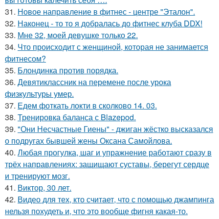
31.
Новое направление в фитнес - центре "Эталон".
32.
Наконец - то то я добралась до фитнес клуба DDX!
33.
Мне 32, моей девушке только 22.
34.
Что происходит с женщиной, которая не занимается
фитнесом?
35.
Блондинка против порядка.
36.
Девятиклассник на перемене после урока
физкультуры умер.
37.
Едем фоткать локти в сколково 14. 03.
38.
Тренировка баланса с Blazepod.
39.
"Они Несчастные Гиены" - джиган жёстко высказался
о подругах бывшей жены Оксана Самойлова.
40.
Любая прогулка, шаг и упражнение работают сразу в
трёх направлениях: защищают суставы, берегут сердце
и тренируют мозг.
41.
Виктор, 30 лет.
42.
Видео для тех, кто считает, что с помощью джампинга
нельзя похудеть и, что это вообще фигня какая-то.