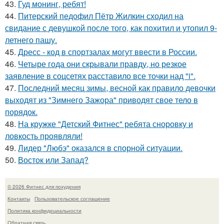
43.
Гуд монинг, ребят!
44.
Питерский педофил Пётр Жилкин сходил на
свидание с девушкой после того, как похитил и утопил 9-
летнего пашу.
45.
Дресс - код в спортзалах могут ввести в России.
46.
Четыре года они скрывали правду, но резкое
заявление в соцсетях расставило все точки над "i".
47.
Последний месяц зимы, весной как правило девочки
выходят из "Зимнего Зажора" приводят свое тело в
порядок.
48.
На кружке "Детский Фитнес" ребята сноровку и
ловкость проявляли!
49.
Лидер "Любэ" оказался в спорной ситуации.
50.
Восток или Запад?
© 2026 Фитнес для похудения
Контакты
Пользовательское соглашение
Политика конфидециальности
Обратная связь