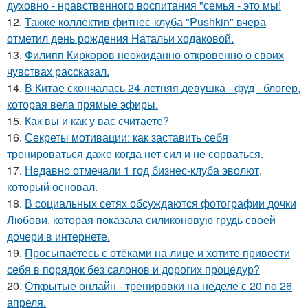
духовно - нравственного воспитания "семья - это мы!
12.
Также коллектив фитнес-клуба "Pushkin" вчера
отметил день рождения Натальи ходаковой.
13.
Филипп Киркоров неожиданно откровенно о своих
чувствах рассказал.
14.
В Китае скончалась 24-летняя девушка - фуд - блогер,
которая вела прямые эфиры.
15.
Как вы и как у вас считаете?
16.
Секреты мотивации: как заставить себя
тренироваться даже когда нет сил и не сорваться.
17.
Недавно отмечали 1 год бизнес-клуба эволют,
который основал.
18.
В социальных сетях обсуждаются фотографии дочки
Любови, которая показала силиконовую грудь своей
дочери в интернете.
19.
Просыпаетесь с отёками на лице и хотите привести
себя в порядок без салонов и дорогих процедур?
20.
Открытые онлайн - тренировки на неделе с 20 по 26
апреля.