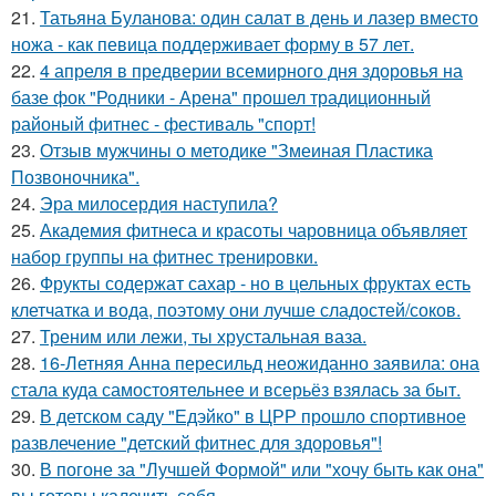
21.
Татьяна Буланова: один салат в день и лазер вместо
ножа - как певица поддерживает форму в 57 лет.
22.
4 апреля в предверии всемирного дня здоровья на
базе фок "Родники - Арена" прошел традиционный
районый фитнес - фестиваль "спорт!
23.
Отзыв мужчины о методике "Змеиная Пластика
Позвоночника".
24.
Эра милосердия наступила?
25.
Академия фитнеса и красоты чаровница объявляет
набор группы на фитнес тренировки.
26.
Фрукты содержат сахар - но в цельных фруктах есть
клетчатка и вода, поэтому они лучше сладостей/соков.
27.
Треним или лежи, ты хрустальная ваза.
28.
16-Летняя Анна пересильд неожиданно заявила: она
стала куда самостоятельнее и всерьёз взялась за быт.
29.
В детском саду "Едэйко" в ЦРР прошло спортивное
развлечение "детский фитнес для здоровья"!
30.
В погоне за "Лучшей Формой" или "хочу быть как она"
вы готовы калечить себя ….