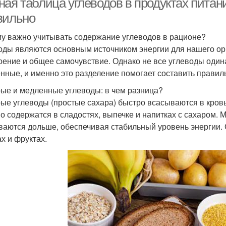
ая таблица углеводов в продуктах питани
вильно
у важно учитывать содержание углеводов в рационе?
оды являются основным источником энергии для нашего ор
оение и общее самочувствие. Однако не все углеводы один
нные, и именно это разделение помогает составить правил
ые и медленные углеводы: в чем разница?
ые углеводы (простые сахара) быстро всасываются в кровь
о содержатся в сладостях, выпечке и напитках с сахаром.
ваются дольше, обеспечивая стабильный уровень энергии. 
х и фруктах.