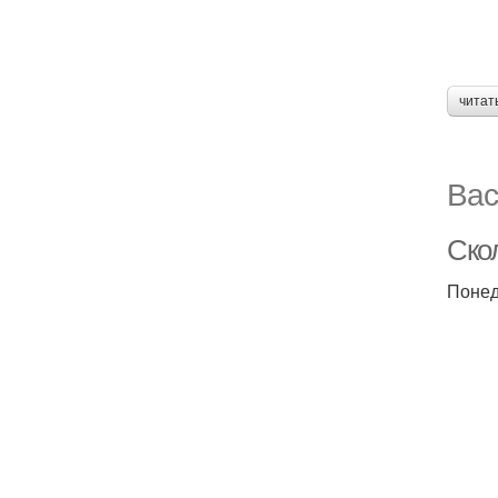
читат
Вас
Ско
Понед