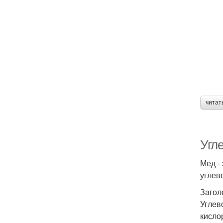
читат
Угле
Мед -
углев
Загол
Углев
кисло