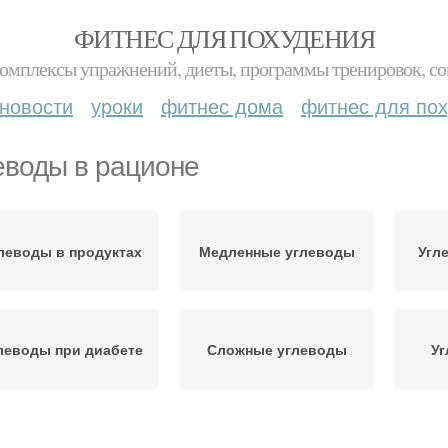
ФИТНЕС ДЛЯ ПОХУДЕНИЯ
комплексы упражнений, диеты, программы тренировок, со
новости
уроки
фитнес дома
фитнес для по
еводы в рационе
леводы в продуктах
Медленные углеводы
Угл
леводы при диабете
Сложные углеводы
Уг
Простые углеводы