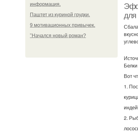
информация.
Эфф
для
Паштет из куриной грудки.
9 мотивационных привычек.
Сбала
вкусн
"Начался новый роман?
углев
Источ
Белки
Вот ч
1. По
куриц
индей
2. Ры
лосос