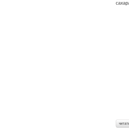
сахар
читат