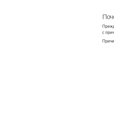
Поч
Прежд
с при
Причи