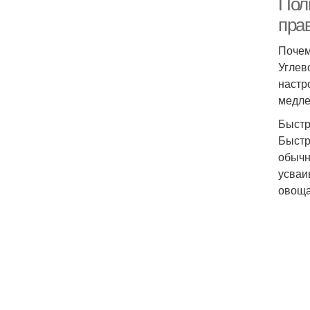
Полн
пра
Почем
Углев
настр
медле
Быстр
Быстр
обычн
усваи
овоща