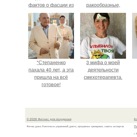
фактов о фасции из
ракообразные,
книги Томаса
относящиеся к
майерса
бокоплавам.
"Анатомические
Поезда".
"Степаненко
3 мифа о моей
пахала 40 лет, а эта
деятельности
пришла на всё
смехотерапевта.
готовое!
© 2026 Фитнес для похудения
К
П
Фитнес дома. Комплексы упражнений, диеты, программы тренировок, советы экспертов
г.