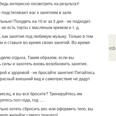
Ведь интересно посмотреть на результат!
одстегивают вас к занятиям в зале.
ьные! Похудеть на 10 кг за 3 дня - не подходит.
, не есть торты с масляным кремом и т. д.
 как занятия под любимую музыку. Только в том
 и ставьте во время своих занятий. Во время
⇨
еделю отдыха. Таким образом, если вы
 силы и захотеть вновь возобновить занятия.
рой и здоровой - не бросайте занятия! Питайтесь
екрасный внешний вид и самочувствие не дадут
а месяц, и вы все бросите? Тренируйтесь им
уетесь пол года, год ….
ильно хотеть сбросить вес или оформить тело, вы
смело желайте самого лучшего!