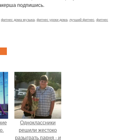
хакерша подпишись.
,
фитнес дома музыка
,
фитнес уроки дома
,
лучший фитнес
,
фитнес
ние
Одноклассники
ю.
решили жестоко
разыграть парня - и