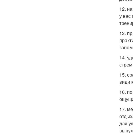
12. н
у вас
трени
13. п
практ
запом
14. у
стрем
15. с
видит
16. п
ощуща
17. м
отдых
для у
вынуж