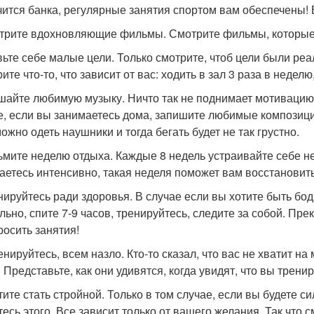
чится банка, регулярные занятия спортом вам обеспечены! 
отрите вдохновляющие фильмы. Смотрите фильмы, которые п
вьте себе малые цели. Только смотрите, чтоб цели были реал
те что-то, что зависит от вас: ходить в зал 3 раза в неделю
ушайте любимую музыку. Ничто так не поднимает мотивацию,
е, если вы занимаетесь дома, запишите любимые композиции
ожно одеть наушники и тогда бегать будет не так грустно.
зьмите неделю отдыха. Каждые 8 недель устраивайте себе н
аетесь интенсивно, такая неделя поможет вам восстановить
енируйтесь ради здоровья. В случае если вы хотите быть бод
льно, спите 7-9 часов, тренируйтесь, следите за собой. Пр
росить занятия!
енируйтесь, всем назло. Кто-то сказал, что вас не хватит н
 Представьте, как они удивятся, когда увидят, что вы тренир
отите стать стройной. Только в том случае, если вы будете с
тесь этого. Все зависит только от вашего желания. Так что 