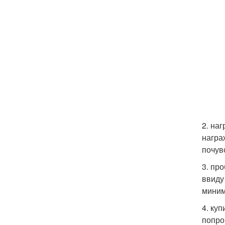
2. на
награ
почув
3. пр
ввиду
миним
4. ку
попро