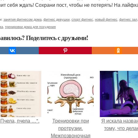
вит себя ждать! Сохрани пост, чтобы не потерять! На лайф
и:
занятия фитнесом дома
,
фитнес девушки
,
спорт фитнес
,
новый фитнес
,
фитнес зал
ма
,
тренировки дома для похудения
авилось? Поделитесь с друзьями!
"Пчела, пчела …".
Тренировки при
Я искала назва
протрузии.
тому, что дела
Межпозвоночная