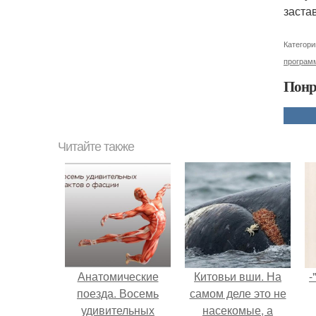
заста
Категори
програм
Понр
Читайте также
Анатомические
Китовьи вши. На
-
поезда. Восемь
самом деле это не
удивительных
насекомые, а