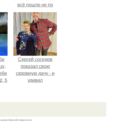
всё пошло не по
плану.
би
Сергей соседов
цу,
показал свою
ебе
скромную дачу - и
2, 5
удивил
поклонников.
казании обратной гиперссылки.