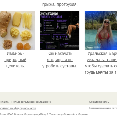
грыжа, протрузия.
Имбирь -
Как накачать
Уральская Бар
природный
ягодицы и не
уехала заграни
целитель.
угробить суставы.
чтобы сделать с
грудь мечты за 1
тыс.
онтакты
Пользовательское соглашение
Обратная связь
олитика конфидециальности
Копирование разрешено при у
 Москва, СВАО, Отрадное, Отрадная улица 2Б стр.6, "Бизнес-центр «Отрадный», м. Отрадное