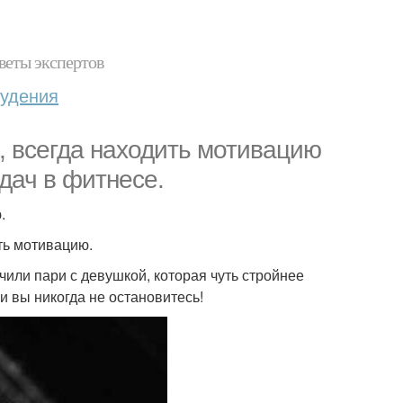
веты экспертов
худения
, всегда находить мотивацию
дач в фитнесе.
.
ть мотивацию.
ючили пари с девушкой, которая чуть стройнее
 и вы никогда не остановитесь!