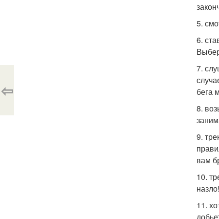
закон
5. см
6. ста
Выбери
7. сл
случа
⇦
бега м
8. во
заним
9. тр
прави
вам б
10. тр
назло!
11. х
добье