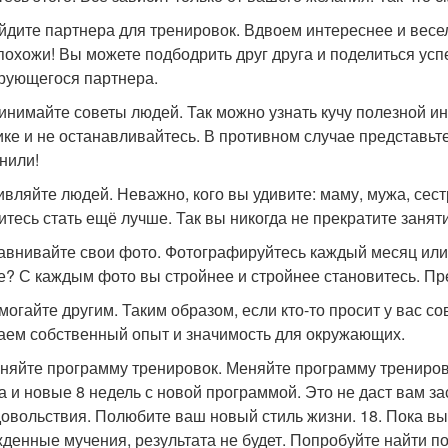
айдите партнера для тренировок. Вдвоем интереснее и весе
 похожи! Вы можете подбодрить друг друга и поделиться усп
рующегося партнера.
ринимайте советы людей. Так можно узнать кучу полезной и
ике и не останавливайтесь. В противном случае представь
нили!
дивляйте людей. Неважно, кого вы удивите: маму, мужа, сест
итесь стать ещё лучше. Так вы никогда не прекратите занят
равнивайте свои фото. Фотографируйтесь каждый месяц ил
е? С каждым фото вы стройнее и стройнее становитесь. Пре
омогайте другим. Таким образом, если кто-то просит у вас с
ем собственный опыт и значимость для окружающих.
еняйте программу тренировок. Меняйте программу тренирово
а и новые 8 недель с новой программой. Это не даст вам за
довольствия. Полюбите ваш новый стиль жизни. 18. Пока вы 
денные мучения, результата не будет. Попробуйте найти по