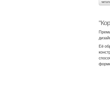
читат
"Кор
Премь
дизай
Её об
конст
спосо
форме