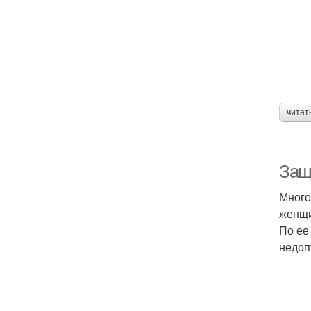
читат
Защ
Много
женщи
По ее
недоп