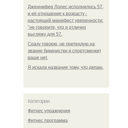
Дженнифер Лопес исполнилось 57,
и её отношение к возрасту -
настоящий манифест уверенности:
"не говорите, что я отлично
выгляжу для 57.
Сразу говорю, не претендую на
звание бикинистки и спортсменки)
ваще нет.
Я искала название тому, что делаю.
Категории
Фитнес упражнения
Фитнес программа