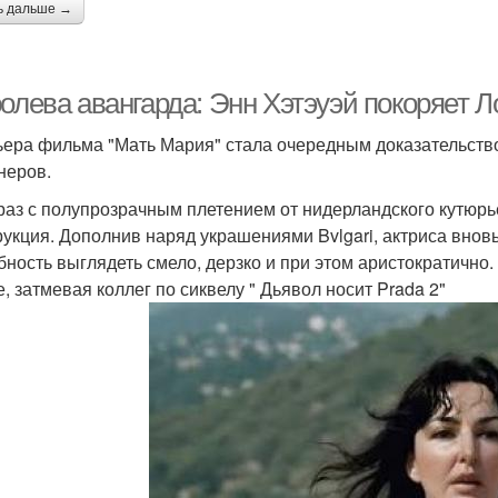
ь дальше →
олева авангарда: Энн Хэтэуэй покоряет Лон
ера фильма "Мать Мария" стала очередным доказательством
неров.
раз с полупрозрачным плетением от нидерландского кутюрь
рукция. Дополнив наряд украшениями Bvlgari, актриса внов
бность выглядеть смело, дерзко и при этом аристократично.
, затмевая коллег по сиквелу " Дьявол носит Prada 2"