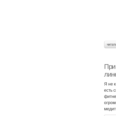
читат
Прив
лине
Я не 
есть 
фитне
огром
медит