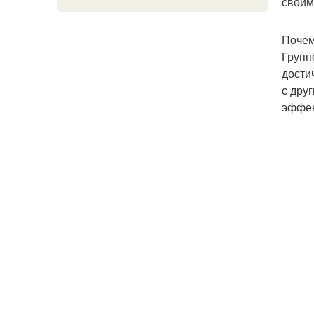
своим
Почем
Групп
дости
с дру
эффек