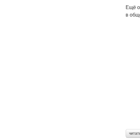
Ещё о
в общ
читат