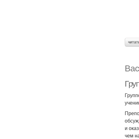
читат
Вас
Груп
Групп
учени
Препо
обсуж
и ока
чем н