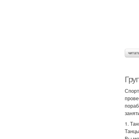
читат
Гру
Спорт
прове
пораб
занят
1. Та
Танцы
Вы мо