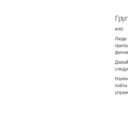
Гру
erid:
Люди 
прила
фитне
Давай
следу
Налич
пойти
упраж