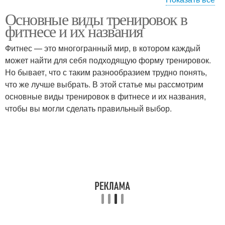
Основные виды тренировок в
Нагрузки для организма
Физическая нагрузка
фитнесе и их названия
Фитнес — это многогранный мир, в котором каждый
может найти для себя подходящую форму тренировок.
Но бывает, что с таким разнообразием трудно понять,
Аэробные виды
Аэробные тренировки
что же лучше выбрать. В этой статье мы рассмотрим
основные виды тренировок в фитнесе и их названия,
чтобы вы могли сделать правильный выбор.
Нагрузки для
Аэробные фитнес-
эффективного
тренировки
похудения
Аэробная ходьба
Нагрузка в режиме