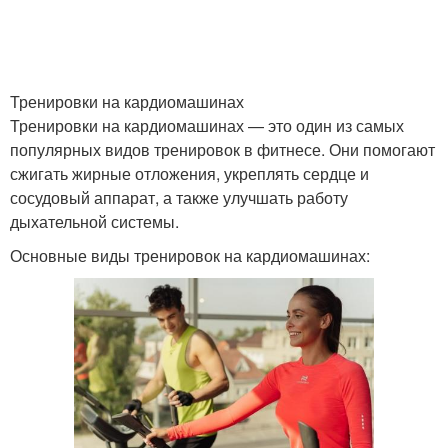
Жир при анаэробной
Нагрузка для похудения
нагрузке
Тренировки на кардиомашинах
Тренировки на кардиомашинах — это один из самых
Аэробные упражнения
Нагрузки для похудения
популярных видов тренировок в фитнесе. Они помогают
сжигать жирные отложения, укреплять сердце и
сосудовый аппарат, а также улучшать работу
дыхательной системы.
Аэробная зарядка
Аэробная разминка
Основные виды тренировок на кардиомашинах:
Аэробная тренировка
Аэробная способность