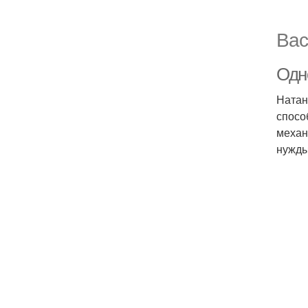
Вас
Одн
Натан
спосо
механ
нужды