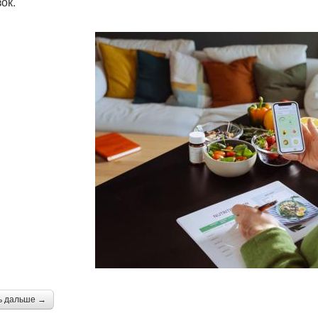
ок.
ь дальше →