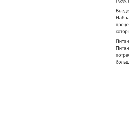
Как
Введ
Набра
проце
котор
Питан
Питан
потре
больш