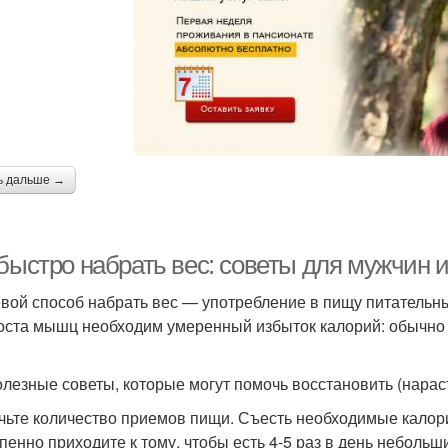
ь дальше →
 быстро набрать вес: советы для мужчин 
вой способ набрать вес — употребление в пищу питательн
оста мышц необходим умеренный избыток калорий: обычно 
олезные советы, которые могут помочь восстановить (нара
чьте количество приемов пищи. Съесть необходимые калори
пенно приходите к тому, чтобы есть 4-5 раз в день неболь