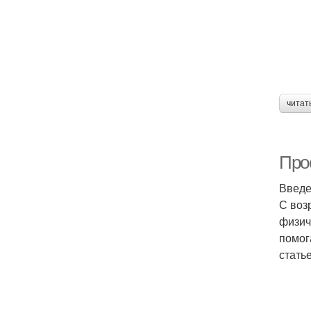
читат
Прос
Введ
С воз
физич
помог
стать