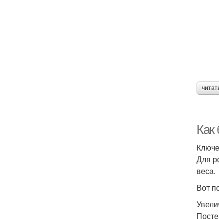
читат
Как
Ключе
Для р
веса.
Вот п
Увели
Посте