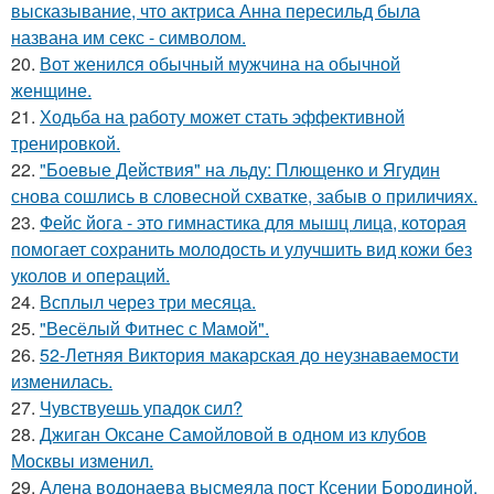
высказывание, что актриса Анна пересильд была
названа им секс - символом.
20.
Вот женился обычный мужчина на обычной
женщине.
21.
Ходьба на работу может стать эффективной
тренировкой.
22.
"Боевые Действия" на льду: Плющенко и Ягудин
снова сошлись в словесной схватке, забыв о приличиях.
23.
Фейс йога - это гимнастика для мышц лица, которая
помогает сохранить молодость и улучшить вид кожи без
уколов и операций.
24.
Всплыл через три месяца.
25.
"Весёлый Фитнес с Мамой".
26.
52-Летняя Виктория макарская до неузнаваемости
изменилась.
27.
Чувствуешь упадок сил?
28.
Джиган Оксане Самойловой в одном из клубов
Москвы изменил.
29.
Алена водонаева высмеяла пост Ксении Бородиной,