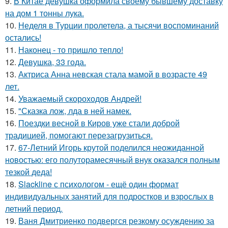
9.
В Китае девушка оформила своему бывшему доставку
на дом 1 тонны лука.
10.
Неделя в Турции пролетела, а тысячи воспоминаний
остались!
11.
Наконец - то пришло тепло!
12.
Девушка, 33 года.
13.
Актриса Анна невская стала мамой в возрасте 49
лет.
14.
Уважаемый скороходов Андрей!
15.
"Сказка лож, лда в ней намек.
16.
Поездки весной в Киров уже стали доброй
традицией, помогают перезагрузиться.
17.
67-Летний Игорь крутой поделился неожиданной
новостью: его полуторамесячный внук оказался полным
тезкой деда!
18.
Slackline с психологом - ещё один формат
индивидуальных занятий для подростков и взрослых в
летний период.
19.
Ваня Дмитриенко подвергся резкому осуждению за