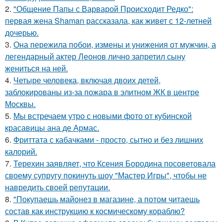
2.
"Общение Папы с Варварой Происходит Редко":
первая жена Shaman рассказала, как живет с 12-летней
дочерью.
3.
Она пережила побои, измены и унижения от мужчин, а
легендарный актер Леонов лично запретил сыну
жениться на ней.
4.
Четыре человека, включая двоих детей,
заблокированы из-за пожара в элитном ЖК в центре
Москвы.
5.
Мы встречаем утро с новыми фото от кубинской
красавицы ана де Армас.
6.
Фриттата с кабачками - просто, сытно и без лишних
калорий.
7.
Терехин заявляет, что Ксения Бородина посоветовала
своему супругу покинуть шоу "Мастер Игры", чтобы не
навредить своей репутации.
8.
"Покупаешь майонез в магазине, а потом читаешь
состав как инструкцию к космическому кораблю?