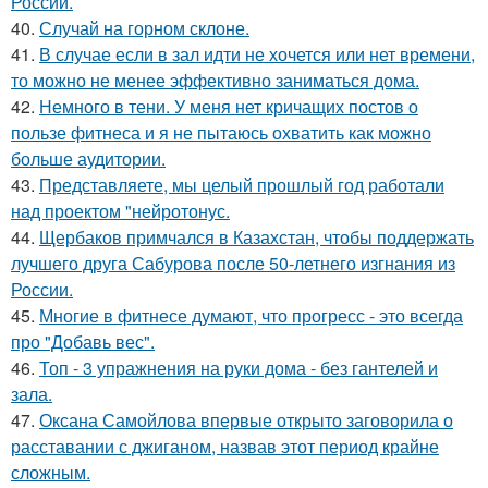
России.
40.
Случай на горном склоне.
41.
В случае если в зал идти не хочется или нет времени,
то можно не менее эффективно заниматься дома.
42.
Немного в тени. У меня нет кричащих постов о
пользе фитнеса и я не пытаюсь охватить как можно
больше аудитории.
43.
Представляете, мы целый прошлый год работали
над проектом "нейротонус.
44.
Щербаков примчался в Казахстан, чтобы поддержать
лучшего друга Сабурова после 50-летнего изгнания из
России.
45.
Многие в фитнесе думают, что прогресс - это всегда
про "Добавь вес".
46.
Топ - 3 упражнения на руки дома - без гантелей и
зала.
47.
Оксана Самойлова впервые открыто заговорила о
расставании с джиганом, назвав этот период крайне
сложным.