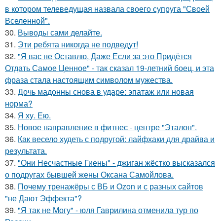
в котором телеведущая назвала своего супруга "Своей
Вселенной".
30.
Выводы сами делайте.
31.
Эти ребята никогда не подведут!
32.
"Я вас не Оставлю, Даже Если за это Придётся
Отдать Самое Ценное" - так сказал 19-летний боец, и эта
фраза стала настоящим символом мужества.
33.
Дочь мадонны снова в ударе: эпатаж или новая
норма?
34.
Я ху. Ею.
35.
Новое направление в фитнес - центре "Эталон".
36.
Как весело худеть с подругой: лайфхаки для драйва и
результата.
37.
"Они Несчастные Гиены" - джиган жёстко высказался
о подругах бывшей жены Оксана Самойлова.
38.
Почему тренажёры с ВБ и Ozon и с разных сайтов
"не Дают Эффекта"?
39.
"Я так не Могу" - юля Гаврилина отменила тур по