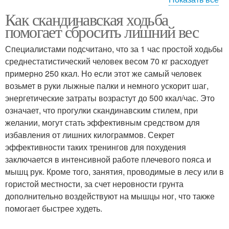
Как скандинавская ходьба
Ходьба для похудения
Способ для похудения
помогает сбросить лишний вес
Специалистами подсчитано, что за 1 час простой ходьбы
среднестатистический человек весом 70 кг расходует
Активности при
Организм кроме
примерно 250 ккал. Но если этот же самый человек
похудении
похудения
возьмет в руки лыжные палки и немного ускорит шаг,
энергетические затраты возрастут до 500 ккал/час. Это
означает, что прогулки скандинавским стилем, при
желании, могут стать эффективным средством для
избавления от лишних килограммов. Секрет
эффективности таких тренингов для похудения
заключается в интенсивной работе плечевого пояса и
мышц рук. Кроме того, занятия, проводимые в лесу или в
гористой местности, за счет неровности грунта
дополнительно воздействуют на мышцы ног, что также
помогает быстрее худеть.