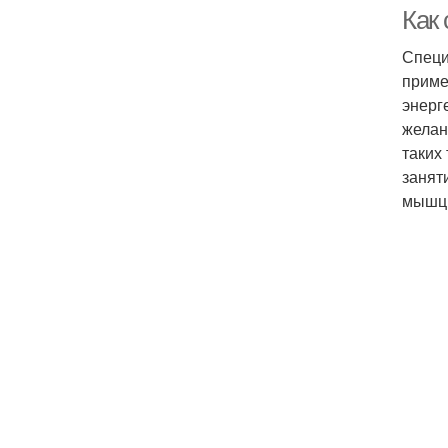
Как
Специ
приме
энерг
желан
таких
занят
мышцы