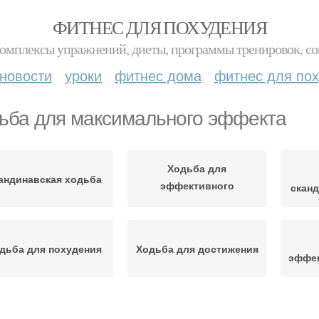
ФИТНЕС ДЛЯ ПОХУДЕНИЯ
комплексы упражнений, диеты, программы тренировок, со
новости
уроки
фитнес дома
фитнес для по
ьба для максимального эффекта
Ходьба для
андинавская ходьба
эффективного
скан
похудения
дьба для похудения
Ходьба для достижения
эффек
Ходьба на общее