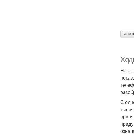
читат
Ход
На ак
показ
телеф
разоб
С одн
тысяч
приня
приду
означ