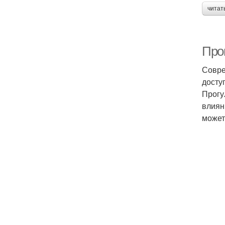
читат
Про
Совре
досту
Прогу
влиян
может