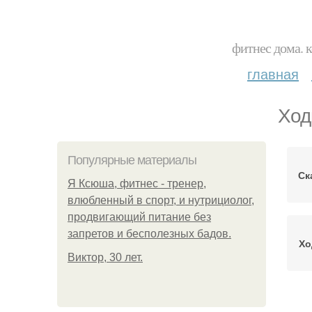
фитнес дома. 
главная
Ход
Популярные материалы
Ск
Я Ксюша, фитнес - тренер,
влюбленный в спорт, и нутрициолог,
продвигающий питание без
запретов и бесполезных бадов.
Хо
Виктор, 30 лет.