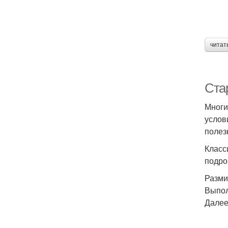
читат
Стар
Многи
услов
полез
Класс
подро
Разми
Выпол
Далее