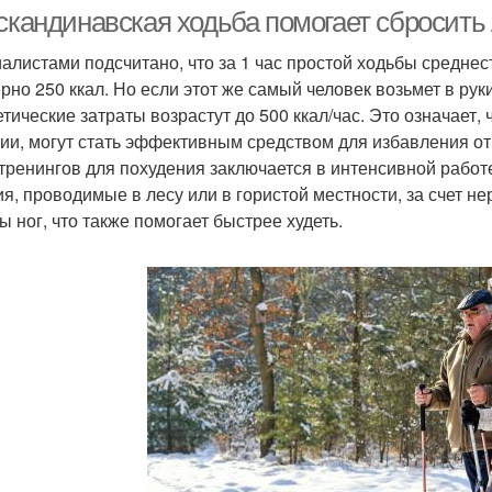
состояние
 скандинавская ходьба помогает сбросить
алистами подсчитано, что за 1 час простой ходьбы среднест
рно 250 ккал. Но если этот же самый человек возьмет в рук
етические затраты возрастут до 500 ккал/час. Это означает,
ии, могут стать эффективным средством для избавления о
 тренингов для похудения заключается в интенсивной работе
ия, проводимые в лесу или в гористой местности, за счет н
 ног, что также помогает быстрее худеть.