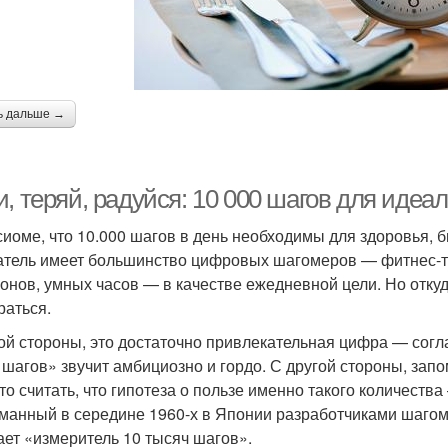
ь дальше →
и, теряй, радуйся: 10 000 шагов для иде
сиоме, что 10.000 шагов в день необходимы для здоровья, 
атель имеет большинство цифровых шагомеров — фитнес-т
онов, умных часов — в качестве ежедневной цели. Но отку
раться.
ой стороны, это достаточно привлекательная цифра — согла
 шагов» звучит амбициозно и гордо. С другой стороны, запо
то считать, что гипотеза о пользе именно такого количеств
манный в середине 1960-х в Японии разработчиками шагоме
ает «измеритель 10 тысяч шагов».