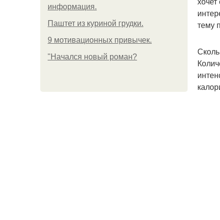
хочет
информация.
интер
Паштет из куриной грудки.
тему 
9 мотивационных привычек.
Сколь
"Начался новый роман?
Колич
интен
калори