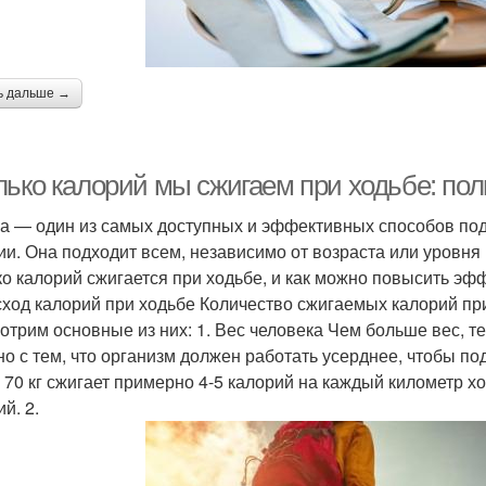
ь дальше →
лько калорий мы сжигаем при ходьбе: пол
а — один из самых доступных и эффективных способов по
ии. Она подходит всем, независимо от возраста или уровня 
ко калорий сжигается при ходьбе, и как можно повысить эф
сход калорий при ходьбе Количество сжигаемых калорий при
отрим основные из них: 1. Вес человека Чем больше вес, т
но с тем, что организм должен работать усерднее, чтобы п
 70 кг сжигает примерно 4-5 калорий на каждый километр ход
й. 2.