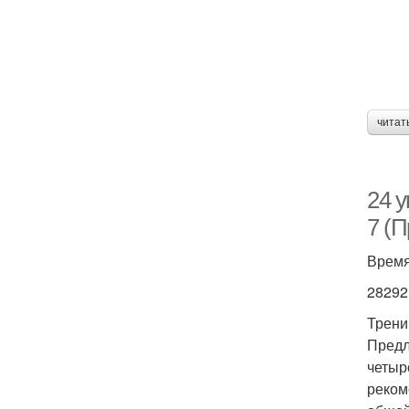
читат
24 у
7 (
Время
28292
Трени
Предл
четыр
реком