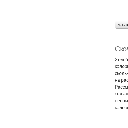
читат
Ско
Ходьб
калор
сколь
на ра
Рассм
связа
весом
калори