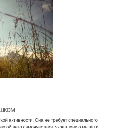
ешком
кой активности. Она не требует специального
нию общего самочувствия, укреплению мышц и