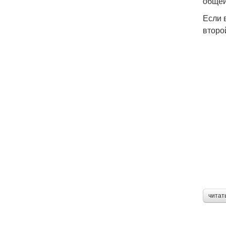
общей
Если 
второ
читат