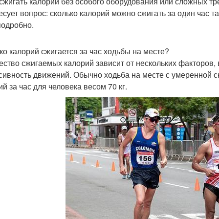
 сжигать калории без особого оборудования или сложных т
есует вопрос: сколько калорий можно сжигать за один час т
подробно.
ко калорий сжигается за час ходьбы на месте?
ество сжигаемых калорий зависит от нескольких факторов, 
сивность движений. Обычно ходьба на месте с умеренной с
й за час для человека весом 70 кг.