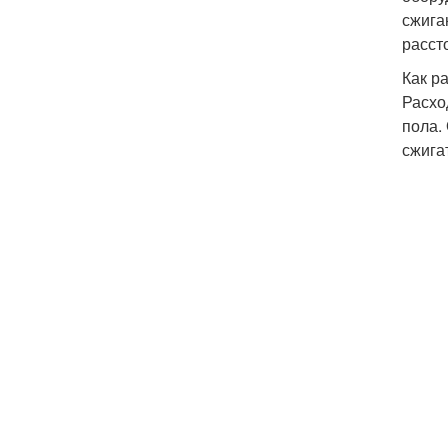
сжига
расст
Как р
Расхо
пола.
сжига