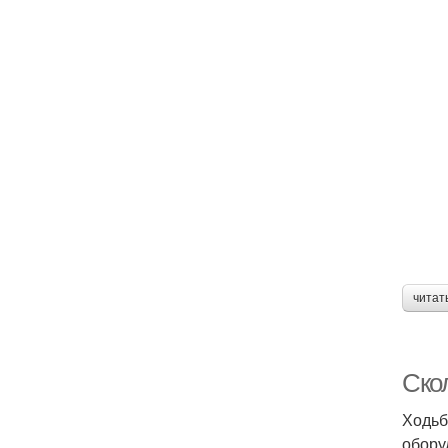
читат
Ско
Ходьб
обору