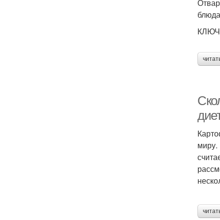
Отвар
блюда
КЛЮЧ
читат
Ско
дие
Карто
миру.
счита
рассм
неско
читат