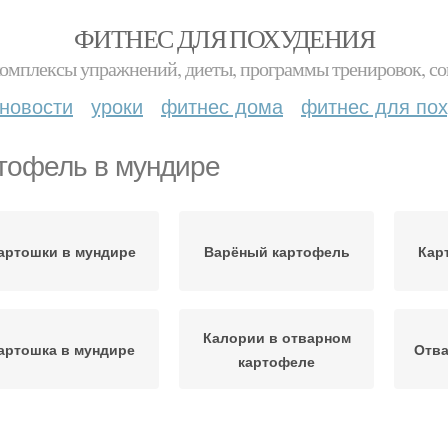
ФИТНЕС ДЛЯ ПОХУДЕНИЯ
комплексы упражнений, диеты, программы тренировок, со
новости
уроки
фитнес дома
фитнес для по
тофель в мундире
артошки в мундире
Варёный картофель
Кар
Калории в отварном
артошка в мундире
Отв
картофеле
Приготовление в
К
ртофель без кожуры