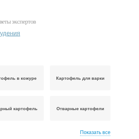
веты экспертов
худения
тофель в кожуре
Картофель для варки
арный картофель
Отварные картофели
Показать все
артофель для
Жареный картофель