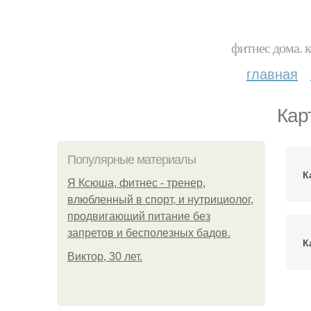
фитнес дома. 
главная
Кар
Популярные материалы
К
Я Ксюша, фитнес - тренер,
влюбленный в спорт, и нутрициолог,
продвигающий питание без
запретов и бесполезных бадов.
К
Виктор, 30 лет.
Ка