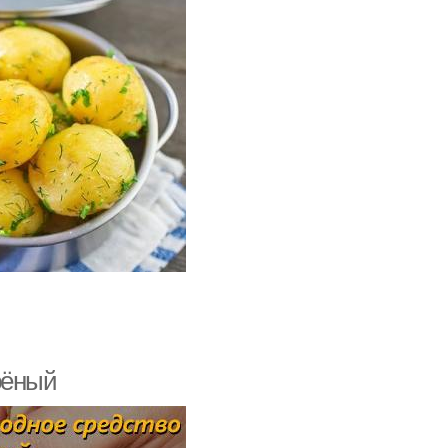
рёный