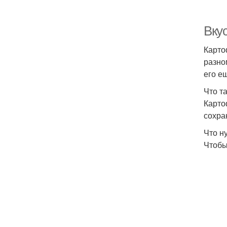
Вку
Карто
разно
его е
Что т
Карто
сохра
Что н
Чтобы