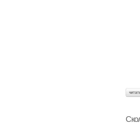
читат
Ско