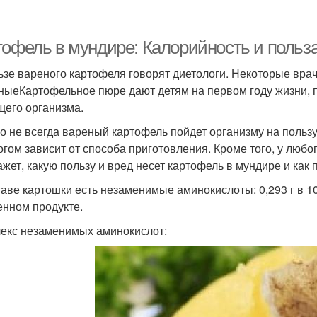
тофель в мундире: Калорийность и польз
ьзе вареного картофеля говорят диетологи. Некоторые вр
ныеКартофельное пюре дают детям на первом году жизни, п
щего организма.
о не всегда вареный картофель пойдет организму на пользу
огом зависит от способа приготовления. Кроме того, у любо
ажет, какую пользу и вред несет картофель в мундире и как 
таве картошки есть незаменимые аминокислоты: 0,293 г в 10
енном продукте.
екс незаменимых аминокислот: