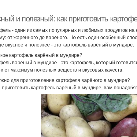
сный и полезный: как приготовить картоф
фель - один из самых популярных и любимых продуктов на 
му: от жаренного до варёного. Но есть один особенный спо
ще вкуснее и полезнее - это картофель варёный в мундире.
акое картофель варёный в мундире?
фель варёный в мундире - это картофель, который готовится
няет максимум полезных веществ и вкусовых качеств.
ужно для приготовления картофеля варёного в мундире?
 приготовить картофель варёный в мундире, вам понадобя