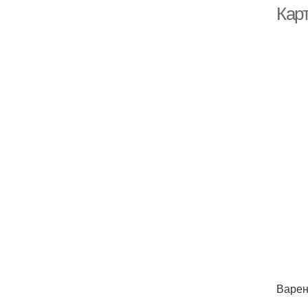
Кар
За
Ка
Варен