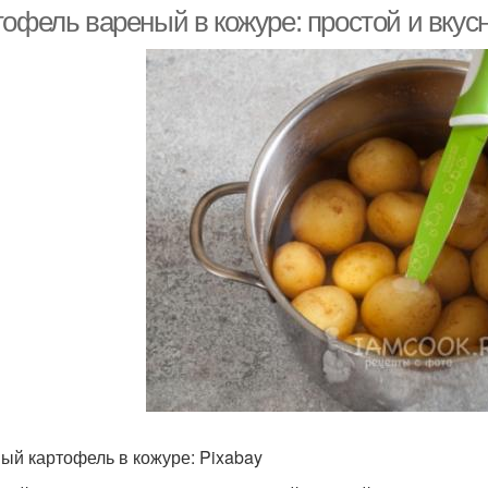
мундире
тофель вареный в кожуре: простой и вкус
Ин
печенный картофель
Молоко с картофелем
вар
ртофель в кружочках
Картофель на здоровье
Блю
ый картофель в кожуре: Pixabay