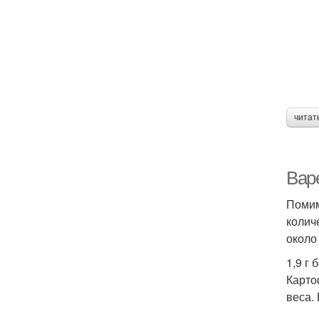
читат
Вар
Помим
колич
около
1,9 г 
Карто
веса.