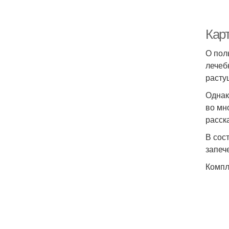
Кар
О пол
лечеб
расту
Однак
во мн
расск
В сос
запеч
Компл