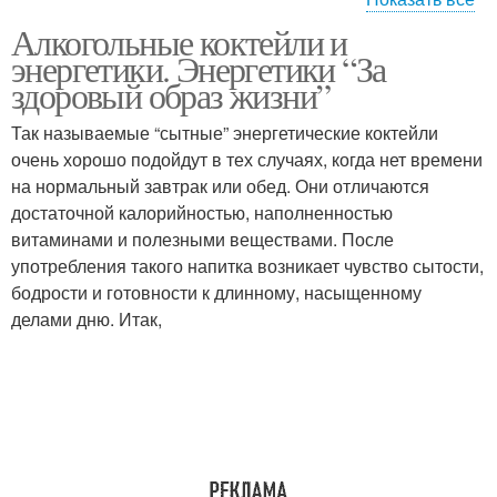
Алкогольные коктейли и
Безалкогольные
Медовый коктейль
энергетики. Энергетики “За
коктейли
здоровый образ жизни”
Так называемые “сытные” энергетические коктейли
Бананово-клубничный
очень хорошо подойдут в тех случаях, когда нет времени
Цитрусовый коктейль
коктейль
на нормальный завтрак или обед. Они отличаются
достаточной калорийностью, наполненностью
витаминами и полезными веществами. После
употребления такого напитка возникает чувство сытости,
Энергетические
Коктейли без алкоголя
бодрости и готовности к длинному, насыщенному
коктейли
делами дню. Итак,
Коктейли на основе
Убойный коктейль