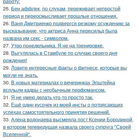
работу:
25.
Бен аффлек, по слухам, переживает непростой
период и переосмысливает прошлые отношения.
26.
Ваня Дмитриенко подвергся резкому осуждению за
высказывание, что актриса Анна пересильд была
названа им секс - символом.
27.
Утро понедельника. Я не на тренировке.
28.
Выгулялась в Стамбуле по случаю своего дня
рождения!
29.
Ловите интересные факты о фитнесе, которые вы
могли не знать.
30.
В новых материалах о вечеринках Эпштейна
всплыли кадры с необычным перфомансом.
31.
Я не умею делать что-то просто так.
32.
Ещё один кусочек из моей инсты о потрясающих
успехах самостоятельного принятия решений.
33.
Алена водонаева высмеяла пост Ксении Бородиной,
в котором телеведущая назвала своего супруга "Своей
Вселенной".