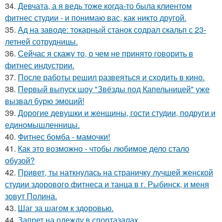
34.
Девчата, а я ведь тоже когда-то была клиентом
фитнес студии - и понимаю вас, как никто другой.
35.
Ад на заводе: токарный станок содрал скальп с 23-
летней сотрудницы.
36.
Сейчас я скажу то, о чем не принято говорить в
фитнес индустрии.
37.
После работы решил развеяться и сходить в кино.
38.
Первый выпуск шоу "Звёзды под Капельницей" уже
вызвал бурю эмоций!
39.
Дорогие девушки и женщины, гости студии, подруги и
единомышленницы.
40.
Фитнес бомба - мамочки!
41.
Как это возможно - чтобы любимое дело стало
обузой?
42.
Привет, ты наткнулась на страничку лучшей женской
студии здорового фитнеса и танца в г. Рыбинск, и меня
зовут Полина.
43.
Шаг за шагом к здоровью.
44.
Запрет на одежду в спортазалах.