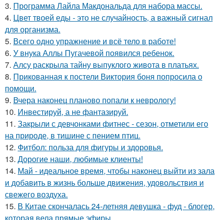
3.
Программа Лайла Макдональда для набора массы.
4.
Цвет твоей еды - это не случайность, а важный сигнал
для организма.
5.
Всего одно упражнение и всё тело в работе!
6.
У внука Аллы Пугачевой появился ребенок.
7.
Алсу раскрыла тайну выпуклого живота в платьях.
8.
Прикованная к постели Виктория боня попросила о
помощи.
9.
Вчера наконец планово попали к неврологу!
10.
Инвестируй, а не фантазируй.
11.
Закрыли с девчонками фитнес - сезон, отметили его
на природе, в тишине с пением птиц.
12.
Фитбол: польза для фигуры и здоровья.
13.
Дорогие наши, любимые клиенты!
14.
Май - идеальное время, чтобы наконец выйти из зала
и добавить в жизнь больше движения, удовольствия и
свежего воздуха.
15.
В Китае скончалась 24-летняя девушка - фуд - блогер,
которая вела прямые эфиры.