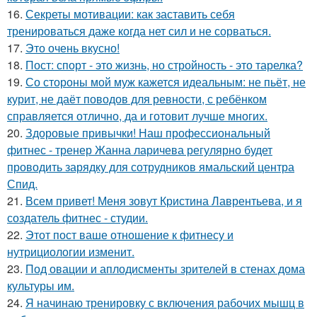
16.
Секреты мотивации: как заставить себя
тренироваться даже когда нет сил и не сорваться.
17.
Это очень вкусно!
18.
Пост: спорт - это жизнь, но стройность - это тарелка?
19.
Со стороны мой муж кажется идеальным: не пьёт, не
курит, не даёт поводов для ревности, с ребёнком
справляется отлично, да и готовит лучше многих.
20.
Здоровые привычки! Наш профессиональный
фитнес - тренер Жанна ларичева регулярно будет
проводить зарядку для сотрудников ямальский центра
Спид.
21.
Всем привет! Меня зовут Кристина Лаврентьева, и я
создатель фитнес - студии.
22.
Этот пост ваше отношение к фитнесу и
нутрициологии изменит.
23.
Под овации и аплодисменты зрителей в стенах дома
культуры им.
24.
Я начинаю тренировку с включения рабочих мышц в