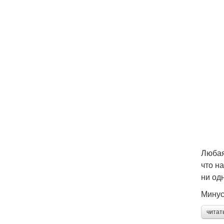
Любая
что н
ни од
Минус
читат