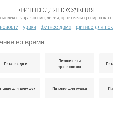
ФИТНЕС ДЛЯ ПОХУДЕНИЯ
комплексы упражнений, диеты, программы тренировок, со
новости
уроки
фитнес дома
фитнес для по
ание во время
Питание при
Питание до и
Пит
тренировках
итание для девушек
Питания для сушки
Пи
Питание при
равильное питание
Пита