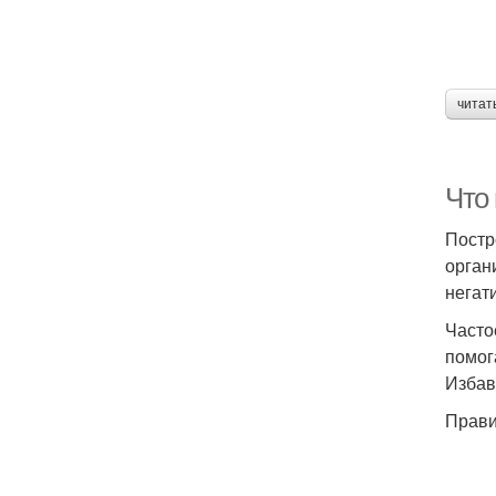
читат
Что
Постр
орган
негат
Часто
помог
Избав
Прави