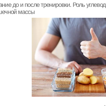
химиотерапии
ние до и после тренировки. Роль углевод
ечной массы
Питания во время