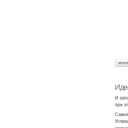
читат
Иде
И зап
при э
Самое
Углев
ужина