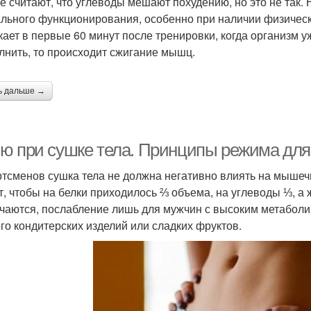
е считают, что углеводы мешают похудению, но это не так.
льного функционирования, особенно при наличии физически
кает в первые 60 минут после тренировки, когда организм у
лнить, то происходит сжигание мышц.
ь дальше →
ю при сушке тела. Принципы режима дл
ртсменов сушка тела не должна негативно влиять на мышеч
т, чтобы на белки приходилось ⅔ объема, на углеводы ⅓, а
чаются, послабление лишь для мужчин с высоким метаболи
го кондитерских изделий или сладких фруктов.