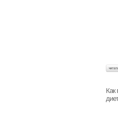
читат
Как 
дие