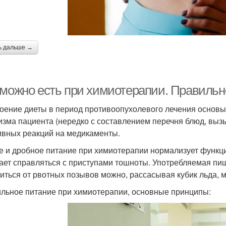
ь дальше →
 можно есть при химиотерапии. Правильн
оение диеты в период противоопухолевого лечения основы
изма пациента (нередко с составлением перечня блюд, выз
ивных реакций на медикаменты.
е и дробное питание при химиотерапии нормализует функц
ает справляться с приступами тошноты. Употребляемая пищ
иться от рвотных позывов можно, рассасывая кубик льда, 
льное питание при химиотерапии, основные принципы: