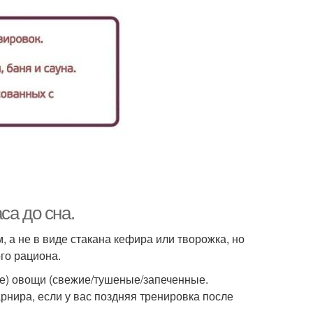
са до сна.
, а не в виде стакана кефира или творожка, но
го рациона.
ые) овощи (свежие/тушеные/запеченные.
рнира, если у вас поздняя тренировка после