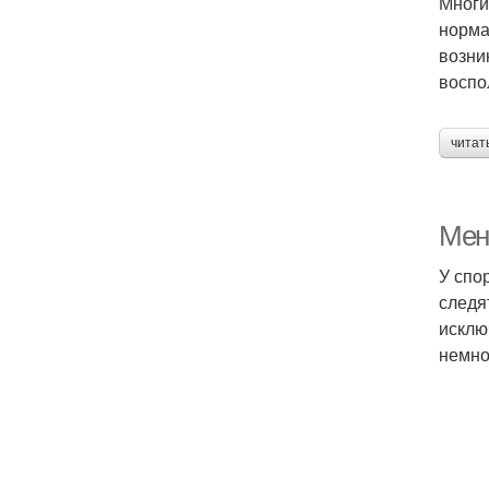
Многи
норма
возни
воспо
читат
Мен
У спо
следя
исклю
немно