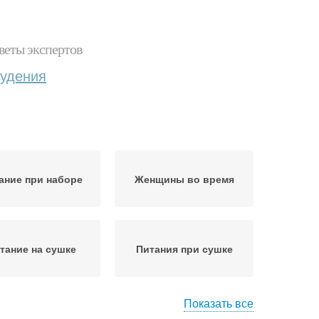
веты экспертов
худения
ание при наборе
Женщины во время
тание на сушке
Питания при сушке
Показать все
ния при занятиях
Питание при эко