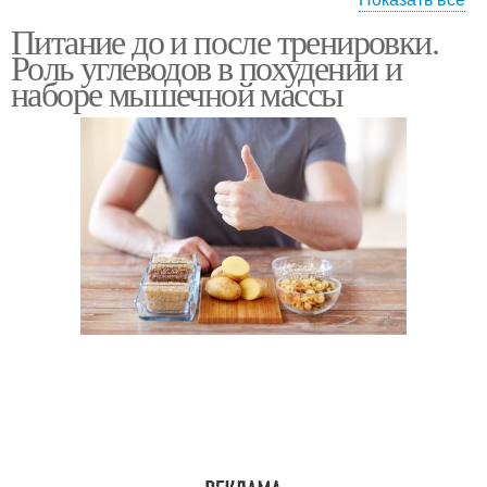
Питание до и после тренировки.
Тренировки для роста
Тренировки для набора
Роль углеводов в похудении и
наборе мышечной массы
Питание при наборе
Питания при занятиях
Питание при занятиях
Еда перед тренировкой
Питания для
Питание при занятии
спортсменов