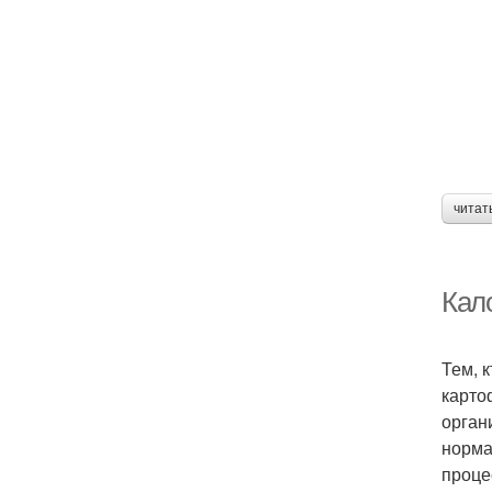
читат
Кало
Тем, 
карто
орган
норма
проце