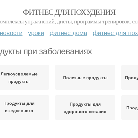
ФИТНЕС ДЛЯ ПОХУДЕНИЯ
комплексы упражнений, диеты, программы тренировок, со
новости
уроки
фитнес дома
фитнес для по
дукты при заболеваниях
Легкоусвояемые
Полезные продукты
Прод
продукты
Продукты для
Продукты для
Прод
ежедневного
здорового питания
употребления
Продукт на земле
Разрешенные продукты
Пр