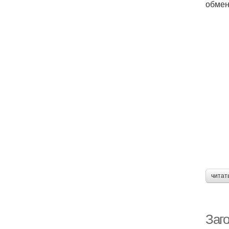
обмен
читат
Заго