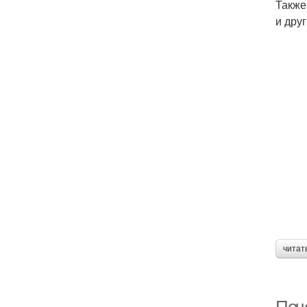
Также
и дру
читат