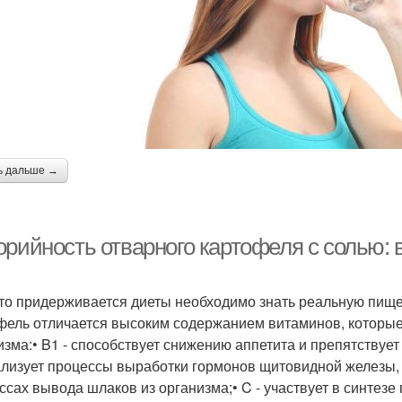
ь дальше →
рийность отварного картофеля с солью: в
кто придерживается диеты необходимо знать реальную пище
фель отличается высоким содержанием витаминов, которые
изма:• B1 - способствует снижению аппетита и препятствуе
лизует процессы выработки гормонов щитовидной железы, у
ссах вывода шлаков из организма;• C - участвует в синтезе