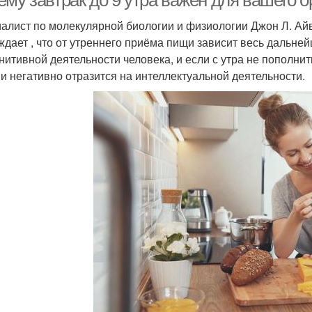
ему завтрак до 9 утра важен для вашего 
алист по молекулярной биологии и физиологии Джон Л. Айв
ждает , что от утреннего приёма пищи зависит весь дальне
гнитивной деятельности человека, и если с утра не пополни
ви негативно отразится на интеллектуальной деятельности.