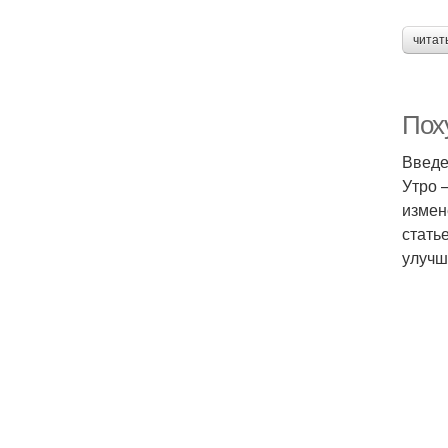
читат
Пох
Введ
Утро 
измен
стать
улучш