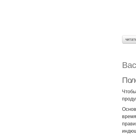
читат
Вас
Поле
Чтобы
проду
Основ
время
прави
индюш