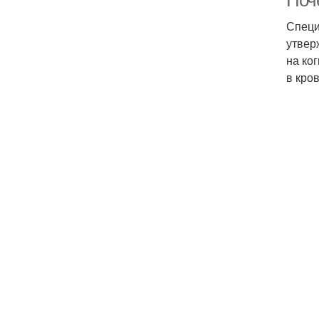
Поч
Специ
утвер
на ко
в кро