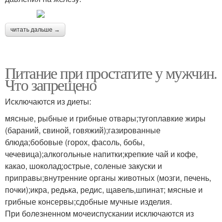
читать дальше →
Питание при простатите у мужчин.
Что запрещено
Исключаются из диеты:
мясные, рыбные и грибные отвары;тугоплавкие жиры
(бараний, свиной, говяжий);газированные
блюда;бобовые (горох, фасоль, бобы,
чечевица);алкогольные напитки;крепкие чай и кофе,
какао, шоколад;острые, соленые закуски и
приправы;внутренние органы животных (мозги, печень,
почки);икра, редька, редис, щавель,шпинат; мясные и
грибные консервы;сдобные мучные изделия.
При болезненном мочеиспускании исключаются из