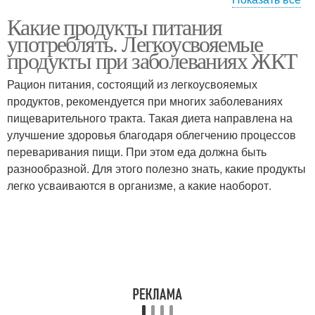
Продукты для
Какие продукты питания
Продукты для
ежедневного
употреблять. Легкоусвояемые
здорового питания
употребления
продукты при заболеваниях ЖКТ
Рацион питания, состоящий из легкоусвояемых
продуктов, рекомендуется при многих заболеваниях
Продукты для органов
Полезный продукт
пищеварительного тракта. Такая диета направлена на
улучшение здоровья благодаря облегчению процессов
переваривания пищи. При этом еда должна быть
разнообразной. Для этого полезно знать, какие продукты
Продукт на земле
Разрешенные продукты
легко усваиваются в организме, а какие наоборот.
Продукты для пп