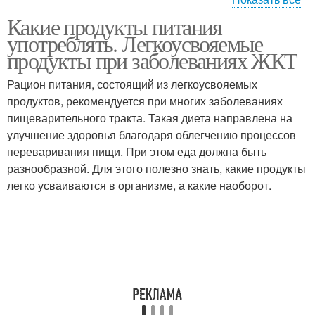
Продукты для
Какие продукты питания
Продукты для женщин
ежедневного
употреблять. Легкоусвояемые
употребления
продукты при заболеваниях ЖКТ
Рацион питания, состоящий из легкоусвояемых
Продукты для
продуктов, рекомендуется при многих заболеваниях
Продукты для органов
здорового питания
пищеварительного тракта. Такая диета направлена на
улучшение здоровья благодаря облегчению процессов
переваривания пищи. При этом еда должна быть
разнообразной. Для этого полезно знать, какие продукты
Полезный продукт
Разрешенные продукты
легко усваиваются в организме, а какие наоборот.
Продукты для пп