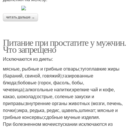
читать дальше →
Питание при простатите у мужчин.
Что запрещено
Исключаются из диеты:
мясные, рыбные и грибные отвары;тугоплавкие жиры
(бараний, свиной, говяжий);газированные
блюда;бобовые (горох, фасоль, бобы,
чечевица);алкогольные напитки;крепкие чай и кофе,
какао, шоколад;острые, соленые закуски и
приправы;внутренние органы животных (мозги, печень,
почки);икра, редька, редис, щавель,шпинат; мясные и
грибные консервы;сдобные мучные изделия.
При болезненном мочеиспускании исключаются из