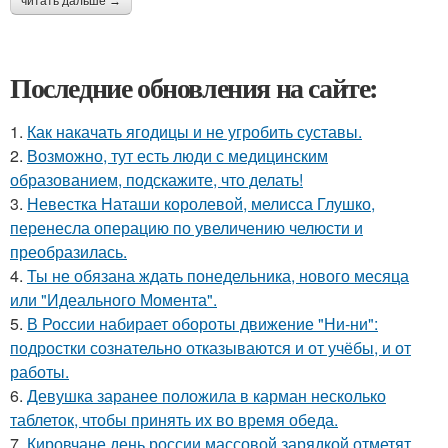
читать дальше →
Последние обновления на сайте:
1.
Как накачать ягодицы и не угробить суставы.
2.
Возможно, тут есть люди с медицинским
образованием, подскажите, что делать!
3.
Невестка Наташи королевой, мелисса Глушко,
перенесла операцию по увеличению челюсти и
преобразилась.
4.
Ты не обязана ждать понедельника, нового месяца
или "Идеального Момента".
5.
В России набирает обороты движение "Ни-ни":
подростки сознательно отказываются и от учёбы, и от
работы.
6.
Девушка заранее положила в карман несколько
таблеток, чтобы принять их во время обеда.
7.
Кировчане день россии массовой зарядкой отметят.