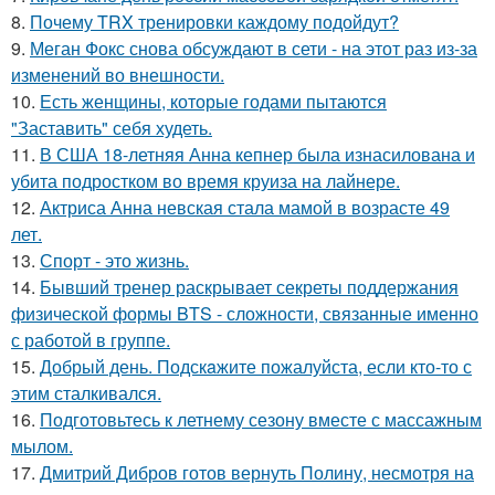
8.
Почему TRX тренировки каждому подойдут?
9.
Меган Фокс снова обсуждают в сети - на этот раз из-за
изменений во внешности.
10.
Есть женщины, которые годами пытаются
"Заставить" себя худеть.
11.
В США 18-летняя Анна кепнер была изнасилована и
убита подростком во время круиза на лайнере.
12.
Актриса Анна невская стала мамой в возрасте 49
лет.
13.
Спорт - это жизнь.
14.
Бывший тренер раскрывает секреты поддержания
физической формы BTS - сложности, связанные именно
с работой в группе.
15.
Добрый день. Подскaжите пожалуйста, если кто-то с
этим сталкивался.
16.
Подготовьтесь к летнему сезону вместе с массажным
мылом.
17.
Дмитрий Дибров готов вернуть Полину, несмотря на