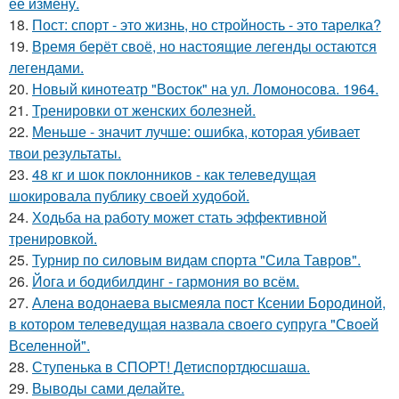
ее измену.
18.
Пост: спорт - это жизнь, но стройность - это тарелка?
19.
Время берёт своё, но настоящие легенды остаются
легендами.
20.
Новый кинотеатр "Восток" на ул. Ломоносова. 1964.
21.
Тренировки от женских болезней.
22.
Меньше - значит лучше: ошибка, которая убивает
твои результаты.
23.
48 кг и шок поклонников - как телеведущая
шокировала публику своей худобой.
24.
Ходьба на работу может стать эффективной
тренировкой.
25.
Турнир по силовым видам спорта "Сила Тавров".
26.
Йога и бодибилдинг - гармония во всём.
27.
Алена водонаева высмеяла пост Ксении Бородиной,
в котором телеведущая назвала своего супруга "Своей
Вселенной".
28.
Ступенька в СПОРТ! Детиспортдюсшаша.
29.
Выводы сами делайте.