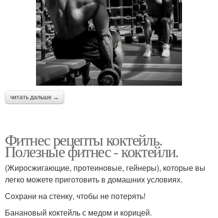
Безалкогольные
Коктейли на завтрак
коктейли
Клубничный коктейль
Коктейль с бананом
читать дальше →
Утренний коктейль
Коктейль с базиликом
Фитнес рецепты коктейль.
Полезные фитнес - коктейли.
(Жиросжигающие, протеиновые, гейнеры), которые вы
Полезный коктейль
Соевый коктейль
легко можете приготовить в домашних условиях.
Сохрани на стенку, чтобы не потерять!
Банановый коктейль с медом и корицей.
Коктейль для
Фруктово-злаковый