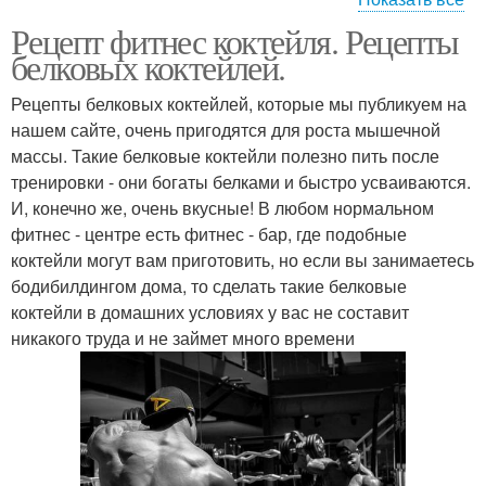
Рецепт фитнес коктейля. Рецепты
Белково-углеводный
Коктейль перед
белковых коктейлей.
коктейль
тренировкой
Рецепты белковых коктейлей, которые мы публикуем на
нашем сайте, очень пригодятся для роста мышечной
Клубнично-банановый
массы. Такие белковые коктейли полезно пить после
Белковый коктейль
коктейль
тренировки - они богаты белками и быстро усваиваются.
И, конечно же, очень вкусные! В любом нормальном
фитнес - центре есть фитнес - бар, где подобные
коктейли могут вам приготовить, но если вы занимаетесь
Углеводный коктейль
Протеиновый коктейль
бодибилдингом дома, то сделать такие белковые
коктейли в домашних условиях у вас не составит
никакого труда и не займет много времени
Коктейль с творогом
Коктейль для костей