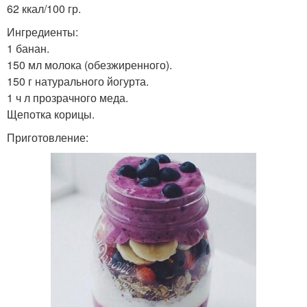
62 ккал/100 гр.
похудения
коктейль
Ингредиенты:
1 банан.
150 мл молока (обезжиренного).
Молочный коктейль
Коктейли для роста
150 г натурального йогурта.
1 ч л прозрачного меда.
Щепотка корицы.
Приготовление:
Протеиновые коктейли
Творожный коктейль