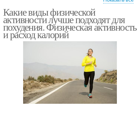
Какие виды физической
Эффективные
Тренировки для
активности лучше подходят для
тренировки
похудения
похудения. Физическая активность
и расход калорий
Круговая тренировка
Тренировка в зале
Тренировки для
Тренировки в
сжигания
домашних условиях
Тренировки в
Тренировки на неделю
тренажерном зале