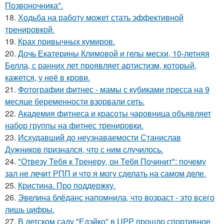
Позвоночника".
18.
Ходьба на работу может стать эффективной
тренировкой.
19.
Крах привычных кумиров.
20.
Дочь Екатерины Климовой и гелы месхи, 10-летняя
Белла, с ранних лет проявляет артистизм, который,
кажется, у неё в крови.
21.
Фотографии фитнес - мамы с кубиками пресса на 9
месяце беременности взорвали сеть.
22.
Академия фитнеса и красоты чаровница объявляет
набор группы на фитнес тренировки.
23.
Исхудавший до неузнаваемости Станислав
Дужников признался, что с ним случилось.
24.
"Отвезу Тебя к Тренеру, он Тебя Починит": почему
зал не лечит РПП и что я могу сделать на самом деле.
25.
Кристина. Про поддержку.
26.
Эвелина блёданс напомнила, что возраст - это всего
лишь цифры.
27.
В детском саду "Едэйко" в ЦРР прошло спортивное