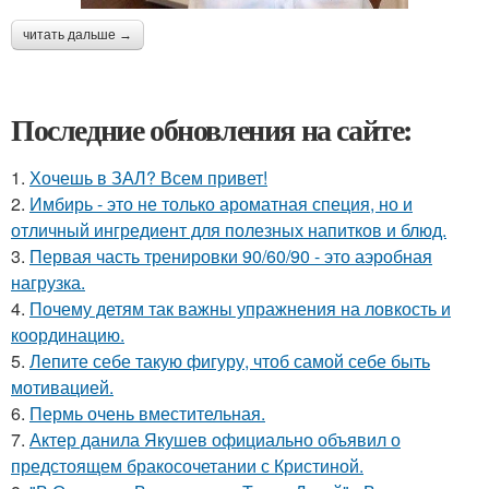
читать дальше →
Последние обновления на сайте:
1.
Хочешь в ЗАЛ? Всем привет!
2.
Имбирь - это не только ароматная специя, но и
отличный ингредиент для полезных напитков и блюд.
3.
Первая часть тренировки 90/60/90 - это аэробная
нагрузка.
4.
Почему детям так важны упражнения на ловкость и
координацию.
5.
Лепите себе такую фигуру, чтоб самой себе быть
мотивацией.
6.
Пермь очень вместительная.
7.
Актер данила Якушев официально объявил о
предстоящем бракосочетании с Кристиной.