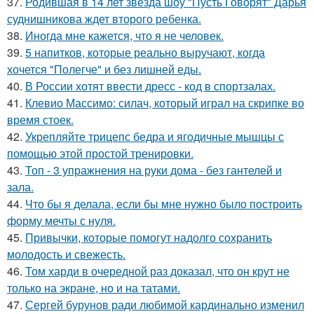
37.
Родившая в 14 лет звезда шоу "Пусть Говорят" Дарья
суднишникова ждет второго ребенка.
38.
Иногда мне кажется, что я не человек.
39.
5 напитков, которые реально выручают, когда
хочется "Полегче" и без лишней еды.
40.
В России хотят ввести дресс - код в спортзалах.
41.
Клевио Массимо: силач, который играл на скрипке во
время стоек.
42.
Укрепляйте трицепс бедра и ягодичные мышцы с
помощью этой простой тренировки.
43.
Топ - 3 упражнения на руки дома - без гантелей и
зала.
44.
Что бы я делала, если бы мне нужно было построить
форму мечты с нуля.
45.
Привычки, которые помогут надолго сохранить
молодость и свежесть.
46.
Том харди в очередной раз доказал, что он крут не
только на экране, но и на татами.
47.
Сергей бурунов ради любимой кардинально изменил