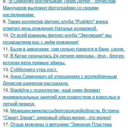
8.
"В Одиночку Воспитываю Троих Детей" - Вячеслав
Манучаров выложил фотографию со своими
наследниками.
9.
Также коллектив фитнес-клуба "Pushkin" вчера
отметил день рождения Натальи ходаковой.
10.
От всей команды фитнес-клуба "Эволюция" мы
поздравляем вас с днём рождения!
11.
Были в аквапарке, там сильно парился в бане, сауне.
12.
В Китае скончалась 24-летняя девушка - фуд - блогер,
которая вела прямые эфиры.
13.
Субботнего утра пост.
14.
Анна Семенович об отношениях с возлюбленным
Денисом шреером рассказала.
15.
Slackline с психологом - ещё один формат
индивидуальных занятий для подростков и взрослых в
летний период.
16.
Медицинскиеклассыбелгородскойобласти. Встреча
"Смарт Здрав": здоровый образ жизни - это модно!
17.
Отзыв мужчины о методике "Змеиная Пластика