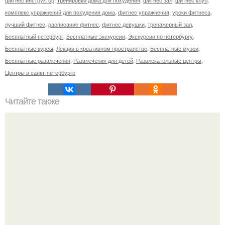
комплекс упражнений для похудения дома
,
фитнес упражнения
,
уроки фитнеса
,
лучший фитнес
,
расписание фитнес
,
фитнес девушки
,
тренажерный зал
,
Бесплатный петербург
,
Бесплатные экскурсии
,
Экскурсии по петербургу
,
Бесплатные курсы
,
Лекции в креативном пространстве
,
Бесплатные музеи
,
Бесплатные развлечения
,
Развлечения для детей
,
Развлекательные центры
,
Центры в санкт-петербурге
Читайте также
Полезно знать! Не ешьте это.