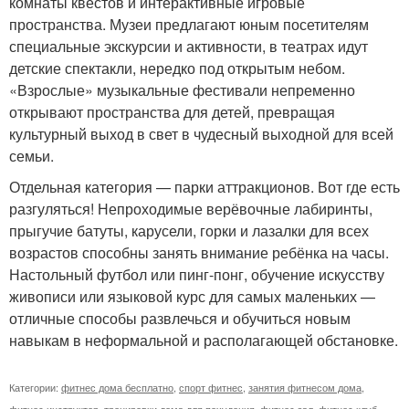
комнаты квестов и интерактивные игровые
пространства. Музеи предлагают юным посетителям
специальные экскурсии и активности, в театрах идут
детские спектакли, нередко под открытым небом.
«Взрослые» музыкальные фестивали непременно
открывают пространства для детей, превращая
культурный выход в свет в чудесный выходной для всей
семьи.
Отдельная категория — парки аттракционов. Вот где есть
разгуляться! Непроходимые верёвочные лабиринты,
прыгучие батуты, карусели, горки и лазалки для всех
возрастов способны занять внимание ребёнка на часы.
Настольный футбол или пинг-понг, обучение искусству
живописи или языковой курс для самых маленьких —
отличные способы развлечься и обучиться новым
навыкам в неформальной и располагающей обстановке.
Категории:
фитнес дома бесплатно
,
спорт фитнес
,
занятия фитнесом дома
,
фитнес инструктор
,
тренировки дома для похудения
,
фитнес зал
,
фитнес клуб
,