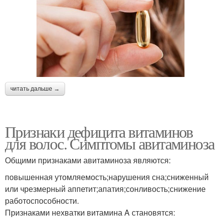
читать дальше →
Признаки дефицита витаминов
для волос. Симптомы авитаминоза
Общими признаками авитаминоза являются:
повышенная утомляемость;нарушения сна;сниженный
или чрезмерный аппетит;апатия;сонливость;снижение
работоспособности.
Признаками нехватки витамина A становятся: