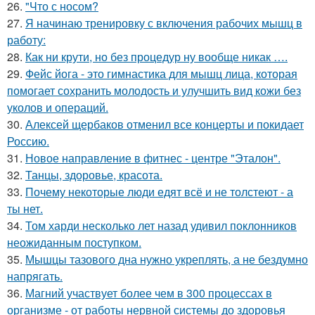
26.
"Что с носом?
27.
Я начинаю тренировку с включения рабочих мышц в
работу:
28.
Как ни крути, но без процедур ну вообще никак ….
29.
Фейс йога - это гимнастика для мышц лица, которая
помогает сохранить молодость и улучшить вид кожи без
уколов и операций.
30.
Алексей щербаков отменил все концерты и покидает
Россию.
31.
Новое направление в фитнес - центре "Эталон".
32.
Танцы, здоровье, красота.
33.
Почему некоторые люди едят всё и не толстеют - а
ты нет.
34.
Том харди несколько лет назад удивил поклонников
неожиданным поступком.
35.
Мышцы тазового дна нужно укреплять, а не бездумно
напрягать.
36.
Магний участвует более чем в 300 процессах в
организме - от работы нервной системы до здоровья