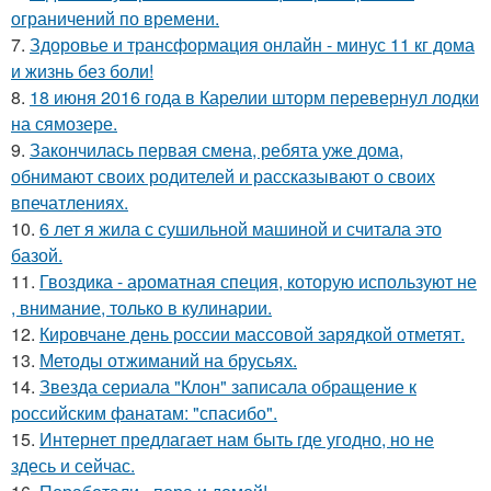
ограничений по времени.
7.
Здоровье и трансформация онлайн - минус 11 кг дома
и жизнь без боли!
8.
18 июня 2016 года в Карелии шторм перевернул лодки
на сямозере.
9.
Закончилась первая смена, ребята уже дома,
обнимают своих родителей и рассказывают о своих
впечатлениях.
10.
6 лет я жила с сушильной машиной и считала это
базой.
11.
Гвоздика - ароматная специя, которую используют не
, внимание, только в кулинарии.
12.
Кировчане день россии массовой зарядкой отметят.
13.
Методы отжиманий на брусьях.
14.
Звезда сериала "Клон" записала обращение к
российским фанатам: "спасибо".
15.
Интернет предлагает нам быть где угодно, но не
здесь и сейчас.