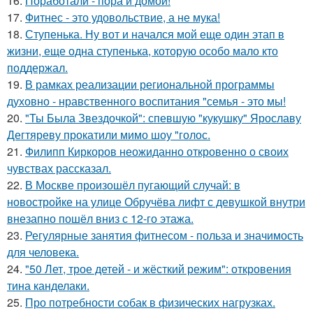
16.
Поработали - пора и домой!
17.
Фитнес - это удовольствие, а не мука!
18.
Ступенька. Ну вот и начался мой еще один этап в
жизни, еще одна ступенька, которую особо мало кто
поддержал.
19.
В рамках реализации региональной программы
духовно - нравственного воспитания "семья - это мы!
20.
"Ты Была Звездочкой": спевшую "кукушку" Ярославу
Дегтяреву прокатили мимо шоу "голос.
21.
Филипп Киркоров неожиданно откровенно о своих
чувствах рассказал.
22.
В Москве произошёл пугающий случай: в
новостройке на улице Обручёва лифт с девушкой внутри
внезапно пошёл вниз с 12-го этажа.
23.
Регулярные занятия фитнесом - польза и значимость
для человека.
24.
"50 Лет, трое детей - и жёсткий режим": откровения
тина канделаки.
25.
Про потребности собак в физических нагрузках.