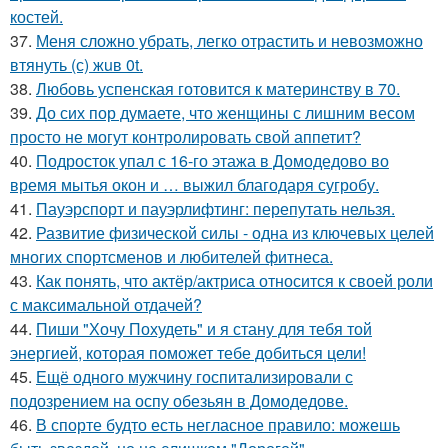
костей.
37.
Меня сложно убрать, легко отрастить и невозможно
втянуть (с) жuв 0t.
38.
Любовь успенская готовится к материнству в 70.
39.
До сих пор думаете, что женщины с лишним весом
просто не могут контролировать свой аппетит?
40.
Подросток упал с 16-го этажа в Домодедово во
время мытья окон и … выжил благодаря сугробу.
41.
Пауэрспорт и пауэрлифтинг: перепутать нельзя.
42.
Развитие физической силы - одна из ключевых целей
многих спортсменов и любителей фитнеса.
43.
Как понять, что актёр/актриса относится к своей роли
с максимальной отдачей?
44.
Пиши "Хочу Похудеть" и я стану для тебя той
энергией, которая поможет тебе добиться цели!
45.
Ещё одного мужчину госпитализировали с
подозрением на оспу обезьян в Домодедове.
46.
В спорте будто есть негласное правило: можешь