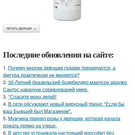
читать дальше →
Последние обновления на сайте:
1.
Почему многие девушки годами тренируются, а
фигура практически не меняется?
2.
35-Летний бразильский бодибилдер маилсон араужо
Сантос накануне соревнований умер.
3.
"Спасите моих детей!
4.
В ceти обсуждают новый вирусный тренд: "Если бы
ваш Бывший был Магазином".
5.
Мужчина принял роды у девушки, которая начала
рожать прямо на улице.
6.
В детстве устраивала настоящий кроссфит без