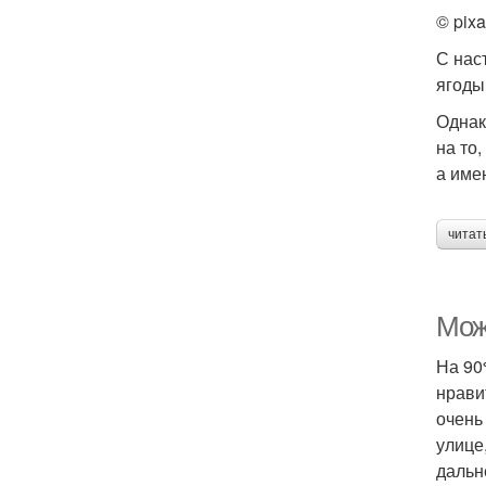
© pix
С нас
ягоды
Однак
на то
а име
читат
Мож
На 90
нрави
очень
улице
дальн