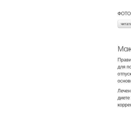
ФОТО 
читат
Мож
Прави
для п
отпус
основ
Лечен
диете
корре