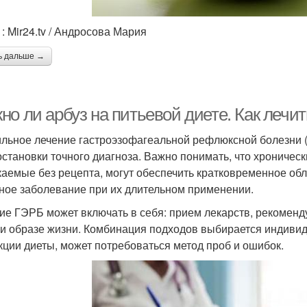
: Mir24.tv / Андросова Мария
ь дальше →
но ли арбуз на питьевой диете. Как лечи
льное лечение гастроэзофагеальной рефлюксной болезни (
остановки точного диагноза. Важно понимать, что хроническ
каемые без рецепта, могут обеспечить кратковременное обл
ное заболевание при их длительном применении.
ие ГЭРБ может включать в себя: прием лекарств, рекомен
 и образе жизни. Комбинация подходов выбирается индивид
кции диеты, может потребоваться метод проб и ошибок.