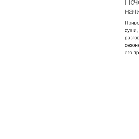
Поч
нач
Приве
суши,
разгов
сезон
его п