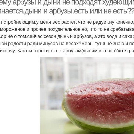
ему арбузы и дыни не подходят худеющим
инается.дыни и арбузы.есть или не есть?
т стройнеющим.у меня вес растет, что не радует.ну конечно,
 мороженое и прочее похудительное.но, что то не срабатыв
ор не о том.сейчас сезон дынь и арбузов, а это вода и саха
ной радости ради минусов на весах?меры тут я не знаю.и пок
рикончу. Как вы относитесь к арбузам/дыням в сезон?хотя 