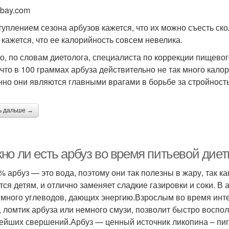
abay.com
туплением сезона арбузов кажется, что их можно съесть ско
 кажется, что ее калорийность совсем невелика.
о, по словам диетолога, специалиста по коррекции пищев
, что в 100 граммах арбуза действительно не так много кало
нно они являются главными врагами в борьбе за стройность
ь дальше →
но ли есть арбуз во время питьевой дие
% арбуз — это вода, поэтому они так полезны в жару, так ка
тся детям, и отлично заменяет сладкие газировки и соки. В а
 много углеводов, дающих энергию.Взрослым во время инт
, ломтик арбуза или немного смузи, позволит быстро воспо
ейших свершений.Арбуз — ценный источник ликопина – пиг