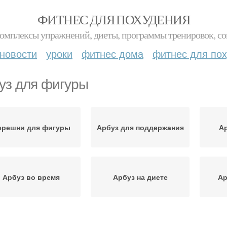
ФИТНЕС ДЛЯ ПОХУДЕНИЯ
комплексы упражнений, диеты, программы тренировок, со
новости
уроки
фитнес дома
фитнес для по
уз для фигуры
ерешни для фигуры
Арбуз для поддержания
Ар
Арбуз во время
Арбуз на диете
Ар
буз при правильном
Арбуз с косточками