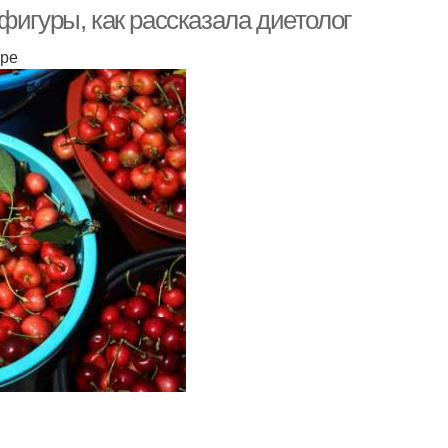
фигуры, как рассказала диетолог
уре
рбуз при диет