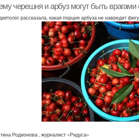
питании
ему черешня и арбуз могут быть врагами 
диетолог рассказала, какая порция арбуза не навредит фиг
Арбуз в жир
Арбуз при похудении
А
тина Родионова , журналист «Ридуса»