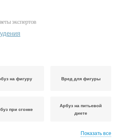
веты экспертов
худения
буз на фигуру
Вред для фигуры
Арбуз на питьевой
буз при сгонке
диете
Показать все
Арбуз на ночь
Диеты на арбузе