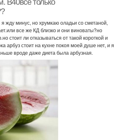
. В40все только
??
 я жду минус, но хрумкаю оладьи со сметаной,
ает.или все же КД близко и они виноваты?но
р.но стоит ли отказываться от такой короткой и
а арбуз стоит на кухне покоя моей душе нет, и я
раньше вроде даже диета была арбузная.