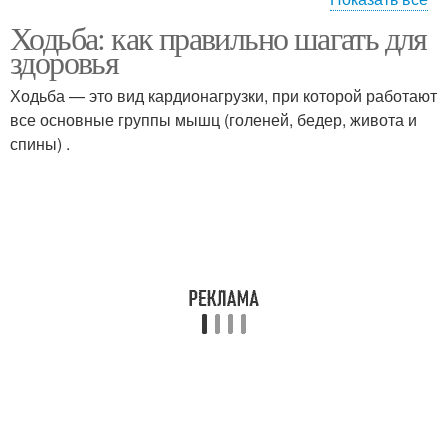
Ходьба: как правильно шагать для
Скандинавская ходьба
Ходьба для здоровья
здоровья
Ходьба — это вид кардионагрузки, при которой работают
все основные группы мышц (голеней, бедер, живота и
Ходьба для
спины) .
Ходьба для похудения
эффективности
Человек при
Ходьба для снижения
оздоровительной
ходьбе
Оздоровительная
Правильное положение
ходьба