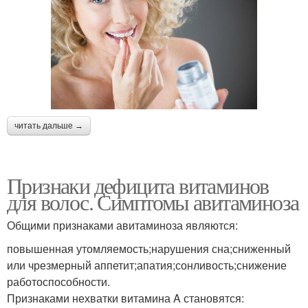
читать дальше →
Признаки дефицита витаминов
для волос. Симптомы авитаминоза
Общими признаками авитаминоза являются:
повышенная утомляемость;нарушения сна;сниженный
или чрезмерный аппетит;апатия;сонливость;снижение
работоспособности.
Признаками нехватки витамина A становятся: