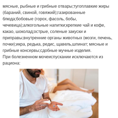
мясные, рыбные и грибные отвары;тугоплавкие жиры
(бараний, свиной, говяжий);газированные
блюда;бобовые (горох, фасоль, бобы,
чечевица);алкогольные напитки;крепкие чай и кофе,
какао, шоколад;острые, соленые закуски и
приправы;внутренние органы животных (мозги, печень,
почки);икра, редька, редис, щавель,шпинат; мясные и
грибные консервы;сдобные мучные изделия.
При болезненном мочеиспускании исключаются из
рациона: