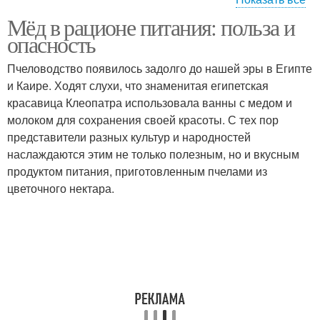
Системы при
Мёд в рационе питания: польза и
Дыхательная система
длительном
опасность
соблюдении
Пчеловодство появилось задолго до нашей эры в Египте
и Каире. Ходят слухи, что знаменитая египетская
Витамины для нервной
красавица Клеопатра использовала ванны с медом и
системы
молоком для сохранения своей красоты. С тех пор
представители разных культур и народностей
наслаждаются этим не только полезным, но и вкусным
продуктом питания, приготовленным пчелами из
цветочного нектара.